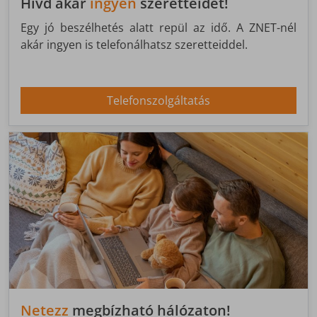
Hívd akár
ingyen
szeretteidet!
Egy jó beszélhetés alatt repül az idő. A ZNET-nél
akár ingyen is telefonálhatsz szeretteiddel.
Telefonszolgáltatás
Netezz
megbízható hálózaton!