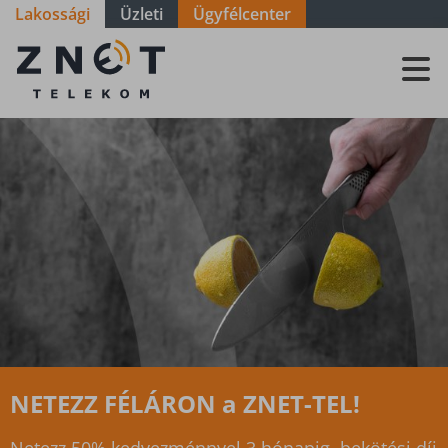
Lakossági
Üzleti
Ügyfélcenter
ZNET
Telekom, a
távközlési
szolgáltató
Ingyenes WIFI 6 router