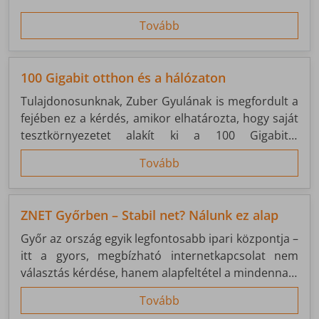
internetkapcsolatra volt szükség.
Tovább
100 Gigabit otthon és a hálózaton
Tulajdonosunknak, Zuber Gyulának is megfordult a
fejében ez a kérdés, amikor elhatározta, hogy saját
tesztkörnyezetet alakít ki a 100 Gigabit/s
kapcsolatok kipróbálására. Számára a távközlés
Tovább
nemcsak munka, hanem hobbi is – ezért
személyesen szereti tesztelni a ZNET hálózatába
bekerülő új technológiákat.
ZNET Győrben – Stabil net? Nálunk ez alap
Győr az ország egyik legfontosabb ipari központja –
itt a gyors, megbízható internetkapcsolat nem
választás kérdése, hanem alapfeltétel a mindennapi
működéshez. Ezért is tölt be kiemelt szerepet a
Tovább
ZNET hálózatában: nemcsak régiós központként,