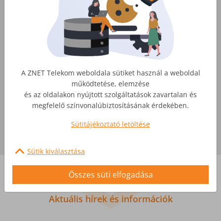
korlátlan adatforgalom az egész családnak
stabil internet akár a város külterületein is
kényelmes streaming, videochat és home
office akár már a legkisebb csomagjainkkal
is
Csomagban kedvezőbb!
A ZNET Telekom weboldala sütiket használ a weboldal
működtetése, elemzése
Válassz a csomagod mellé
internet
és
TV
és az oldalakon nyújtott szolgáltatások zavartalan és
szolgáltatást
!
megfelelő színvonalúbiztosításának érdekében.
Sütitájékoztató letöltése
Ellenőrizd az elérhetőséget!
Sütik kiválasztása
Összes süti elfogadása
Kiemelt hírek
Aktuális hírek és információk