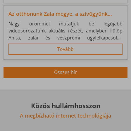
hanem fejlesztési és szolgáltatási bázisként is
fontos pillére a rendszerünknek.
Az otthonunk Zala megye, a szívügyünk
Nagykanizsa
Nagy örömmel mutatjuk be legújabb
videósorozatunk aktuális részét, amelyben Fülöp
Anita, zalai és veszprémi ügyfélkapcsolati
menedzserünk mesél a ZNET történetéről, a
Tovább
jelenünkről és arról, hogy miért olyan fontos
számunkra Nagykanizsa.
Összes hír
Közös hullámhosszon
A megbízható internet technológiája