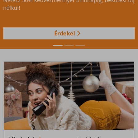
Válts gigabites csomagra, és élvezd az
újgenerációs WIFI élményt!
Érdekel