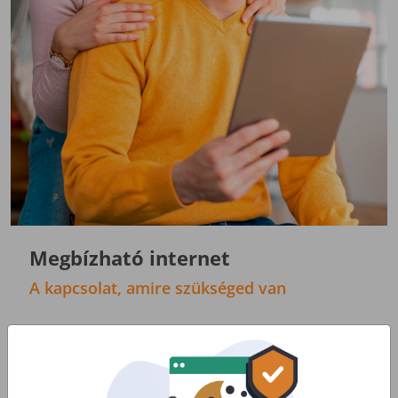
Megbízható internet
A kapcsolat, amire szükséged van
Netezz megbízható internethálózaton minden
nap: