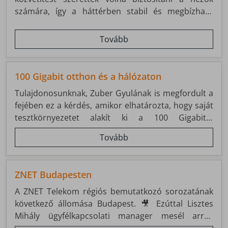
számára, így a háttérben stabil és megbízható
internetkapcsolatra volt szükség.
Tovább
100 Gigabit otthon és a hálózaton
Tulajdonosunknak, Zuber Gyulának is megfordult a
fejében ez a kérdés, amikor elhatározta, hogy saját
tesztkörnyezetet alakít ki a 100 Gigabit/s
kapcsolatok kipróbálására. Számára a távközlés
Tovább
nemcsak munka, hanem hobbi is – ezért
személyesen szereti tesztelni a ZNET hálózatába
bekerülő új technológiákat.
ZNET Budapesten
A ZNET Telekom régiós bemutatkozó sorozatának
következő állomása Budapest. 🎥 Ezúttal Lisztes
Mihály ügyfélkapcsolati manager mesél arról,