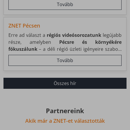
hogyan segítjük a fővárosi vállalkozásokat gyors,
Tovább
megbízható és testreszabott üzleti
internetszolgáltatásokkal.
ZNET Pécsen
Erre ad választ a
régiós videósorozatunk
legújabb
része, amelyben
Pécsre és környékére
fókuszálunk
– a déli régió üzleti igényeire szabott
megoldásainkkal.
Tovább
Összes hír
Partnereink
Akik már a ZNET-et választották