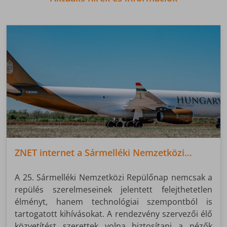
ZNET internet a Sármelléki Nemzetközi
Repülőnapon
A 25. Sármelléki Nemzetközi Repülőnap nemcsak a
repülés szerelmeseinek jelentett felejthetetlen
élményt, hanem technológiai szempontból is
tartogatott kihívásokat. A rendezvény szervezői élő
közvetítést szerettek volna biztosítani a nézők