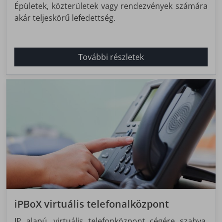
Épületek, közterületek vagy rendezvények számára
akár teljeskörű lefedettség.
További részletek
iPBoX virtuális telefonalközpont
IP alapú, virtuális telefonközpont cégére szabva.