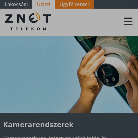
Lakossági
Üzleti
Ügyfélcenter
ZNET
Telekom, a
távközlési
szolgáltató
Kamerarendszerek