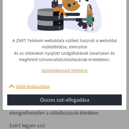
A ZNET Telekom weboldala sütiket használ a weboldal
működtetése, elemzése
és az oldalakon nyújtott szolgáltatások zavartalan és
megfelelő színvonalúbiztosításának érdekében.
Sütitájékoztató letöltése
Megbízható internet
Komplex megoldások, közös fejlődés
Sütik kiválasztása
A sikeres vállalkozások mögött stabil partnerek
Összes süti elfogadása
állnak.
Tudjuk, a megbízható távközlés már
elengedhetetlen a vállalkozások életében.
Ezért legyen szó: