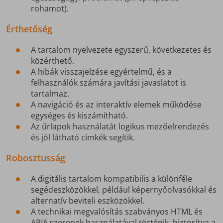
rohamot).
Érthetőség
A tartalom nyelvezete egyszerű, következetes és
közérthető.
A hibák visszajelzése egyértelmű, és a
felhasználók számára javítási javaslatot is
tartalmaz.
A navigáció és az interaktív elemek működése
egységes és kiszámítható.
Az űrlapok használatát logikus mezőelrendezés
és jól látható címkék segítik.
Robosztusság
A digitális tartalom kompatibilis a különféle
segédeszközökkel, például képernyőolvasókkal és
alternatív beviteli eszközökkel.
A technikai megvalósítás szabványos HTML és
ARIA szerepek használatával történik, biztosítva a