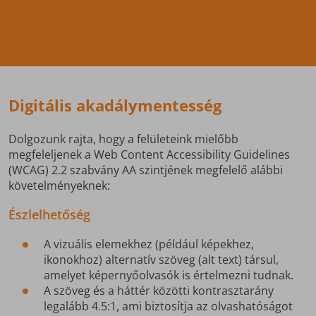
Digitális akadálymentesség
Dolgozunk rajta, hogy a felületeink mielőbb
megfeleljenek a Web Content Accessibility Guidelines
(WCAG) 2.2 szabvány AA szintjének megfelelő alábbi
követelményeknek:
Észlelhetőség
A vizuális elemekhez (például képekhez,
ikonokhoz) alternatív szöveg (alt text) társul,
amelyet képernyőolvasók is értelmezni tudnak.
A szöveg és a háttér közötti kontrasztarány
legalább 4.5:1, ami biztosítja az olvashatóságot