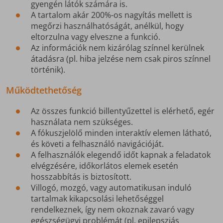
gyengén látók számára is.
A tartalom akár 200%-os nagyítás mellett is
megőrzi használhatóságát, anélkül, hogy
eltorzulna vagy elveszne a funkció.
Az információk nem kizárólag színnel kerülnek
átadásra (pl. hiba jelzése nem csak piros színnel
történik).
Működtethetőség
Az összes funkció billentyűzettel is elérhető, egér
használata nem szükséges.
A fókuszjelölő minden interaktív elemen látható,
és követi a felhasználó navigációját.
A felhasználók elegendő időt kapnak a feladatok
elvégzésére, időkorlátos elemek esetén
hosszabbítás is biztosított.
Villogó, mozgó, vagy automatikusan induló
tartalmak kikapcsolási lehetőséggel
rendelkeznek, így nem okoznak zavaró vagy
egészségügyi problémát (pl. epilepsziás