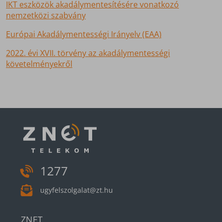
IKT eszközök akadálymentesítésére vonatkozó
nemzetközi szabvány
Európai Akadálymentességi Irányelv (EAA)
2022. évi XVII. törvény az akadálymentességi
követelményekről
1277
ugyfelszolgalat@zt.hu
ZNET