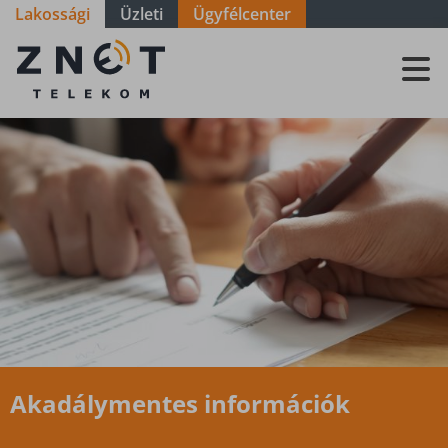
Lakossági
Üzleti
Ügyfélcenter
Akadálymentes
információk
Akadálymentes információk