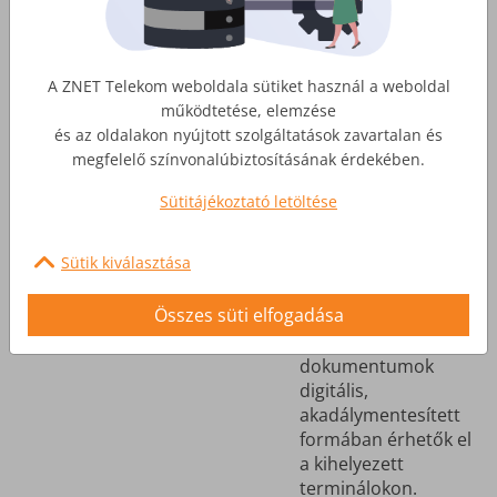
Üzleteink akadálymentessége
A ZNET Telekom weboldala sütiket használ a weboldal
működtetése, elemzése
A ZNET Telekom
és az oldalakon nyújtott szolgáltatások zavartalan és
ügyfélszolgálatai
megfelelő színvonalúbiztosításának érdekében.
akadálymentesítettek,
közelükben
Sütitájékoztató letöltése
mozgássérült parkoló
található.
Sütik kiválasztása
Az
Összes süti elfogadása
ügyfélszolgálatokon
közzétett
dokumentumok
digitális,
akadálymentesített
formában érhetők el
a kihelyezett
terminálokon.