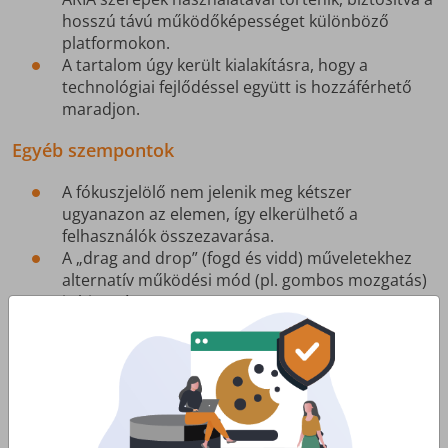
hosszú távú működőképességet különböző
platformokon.
A tartalom úgy került kialakításra, hogy a
technológiai fejlődéssel együtt is hozzáférhető
maradjon.
Egyéb szempontok
A fókuszjelölő nem jelenik meg kétszer
ugyanazon az elemen, így elkerülhető a
felhasználók összezavarása.
A „drag and drop” (fogd és vidd) műveletekhez
alternatív működési mód (pl. gombos mozgatás)
is biztosított.
Az interaktív elemek (pl. gombok, linkek) érintési
célfelülete legalább 24×24 képpont méretű.
A segítségnyújtási lehetőségek (pl. súgó,
ügyfélszolgálat, kapcsolatfelvétel) minden oldalon
könnyen elérhetőek és jól láthatók.