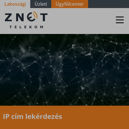
Lakossági
Üzleti
Ügyfélcenter
IP cím
lekérdezés
IP cím lekérdezés