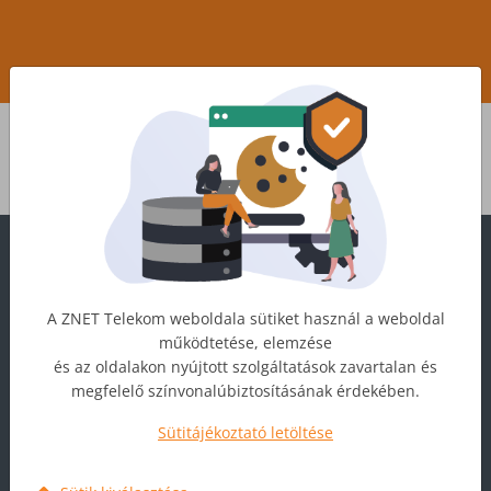
Az Ön jelenlegi IP címe:
216.73.217.74
A ZNET Telekom weboldala sütiket használ a weboldal
működtetése, elemzése
1277
és az oldalakon nyújtott szolgáltatások zavartalan és
megfelelő színvonalúbiztosításának érdekében.
ugyfelszolgalat@zt.hu
Sütitájékoztató letöltése
ZNET