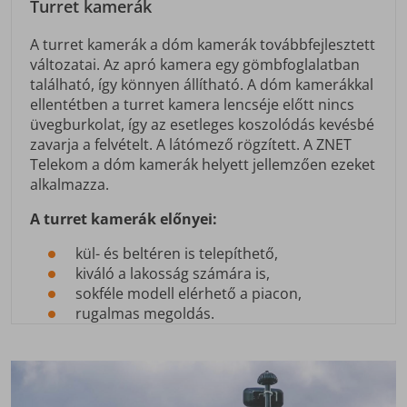
Turret kamerák
A turret kamerák a dóm kamerák továbbfejlesztett
változatai. Az apró kamera egy gömbfoglalatban
található, így könnyen állítható. A dóm kamerákkal
ellentétben a turret kamera lencséje előtt nincs
üvegburkolat, így az esetleges koszolódás kevésbé
zavarja a felvételt. A látómező rögzített. A ZNET
Telekom a dóm kamerák helyett jellemzően ezeket
alkalmazza.
A turret kamerák előnyei:
kül- és beltéren is telepíthető,
kiváló a lakosság számára is,
sokféle modell elérhető a piacon,
rugalmas megoldás.