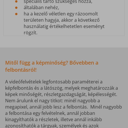
speciális tartó szükséges hozzá,
általában nehéz,
ha a kezelő véletlen egy rázoomolt
területen hagyja, akkor a következő
használatig értékelhetetlen eseményt
rögzít.
Mitől függ a képminőség? Bővebben a
felbontásról!
A videófelvételek legfontosabb paraméterei a
képfelbontás és a látószög, melyek meghatározzák a
képek minőségét, részletgazdagságát, képélességét.
Nem árulunk el nagy titkot: minél nagyobb a
megapixel, annál jobb lesz a felbontás. Minél nagyobb
a felbontása egy felvételnek, annál jobban
kinagyíthatók a részletek, illetve annál inkább
azonosíthatók a tárgyak, személyek és azok