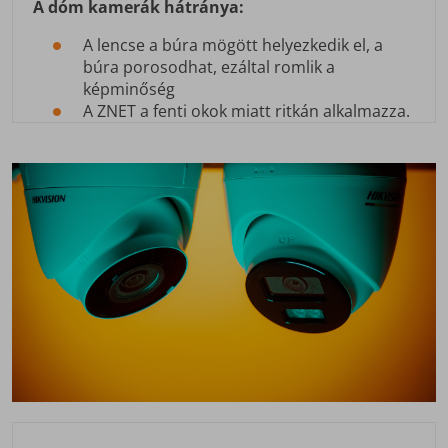
A dóm kamerák hátránya:
A lencse a búra mögött helyezkedik el, a
búra porosodhat, ezáltal romlik a
képminőség
A ZNET a fenti okok miatt ritkán alkalmazza.