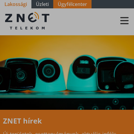
Lakossági
Üzleti
Ügyfélcenter
ZNET
Telekom, a
távközlési
szolgáltató
ZNET hírek