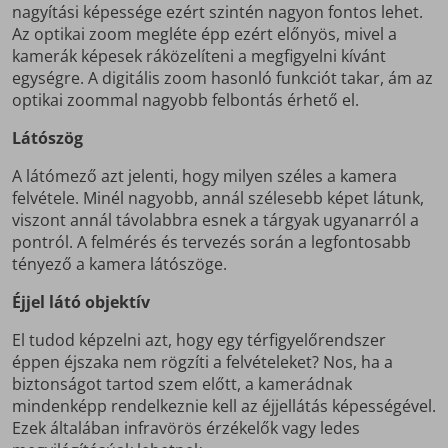
nagyítási képessége ezért szintén nagyon fontos lehet.
Az optikai zoom megléte épp ezért előnyös, mivel a
kamerák képesek ráközelíteni a megfigyelni kívánt
egységre. A digitális zoom hasonló funkciót takar, ám az
optikai zoommal nagyobb felbontás érhető el.
Látószög
A látómező azt jelenti, hogy milyen széles a kamera
felvétele. Minél nagyobb, annál szélesebb képet látunk,
viszont annál távolabbra esnek a tárgyak ugyanarról a
pontról. A felmérés és tervezés során a legfontosabb
tényező a kamera látószöge.
Éjjel látó objektív
El tudod képzelni azt, hogy egy térfigyelőrendszer
éppen éjszaka nem rögzíti a felvételeket? Nos, ha a
biztonságot tartod szem előtt, a kamerádnak
mindenképp rendelkeznie kell az éjjellátás képességével.
Ezek általában infravörös érzékelők vagy ledes