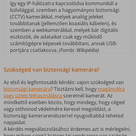
így egy IP-hálózatra kapcsolódva kommunikál a
külvilággal, szemben a hagyományos biztonsági
(CCTV) kamerákkal, melyek analóg jeleket
továbbítanak (jellemzően koaxiális kábelen), és
szemben a webkamerákkal, melyek bár digitális
eszközök, de adataikat csak egy működő
számítógépre képesek továbbítani, annak USB-
portjára csatlakozva.
(Forrás: Wikipédia)
Szükséged van biztonsági kamerára?
Az első és legfontosabb kérdés: vajon szükséged van
biztonsági kamerára
? Tisztázni kell, hogy
magáncélra
vagy üzleti felhasználásra
szeretnél kamerát. Az
mindkettő esetben közös, hogy mindegy, hogy céged
vagy otthonod védelmére keresel megoldást, a
biztonsági kamerarendszerrel nyugodtabbá teheted
napjaidat.
A kérdés megválaszolásához érdemes azt is mérlegelni,
hogy milyen szintű biztonsági rendszerre van szükség