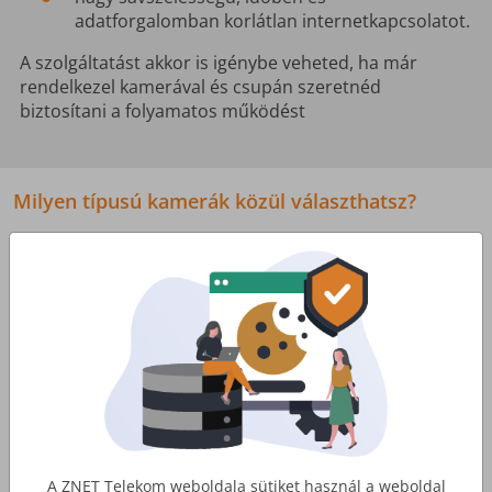
adatforgalomban korlátlan internetkapcsolatot.
A szolgáltatást akkor is igénybe veheted, ha már
rendelkezel kamerával és csupán szeretnéd
biztosítani a folyamatos működést
Milyen típusú kamerák közül választhatsz?
A ZNET Telekom weboldala sütiket használ a weboldal