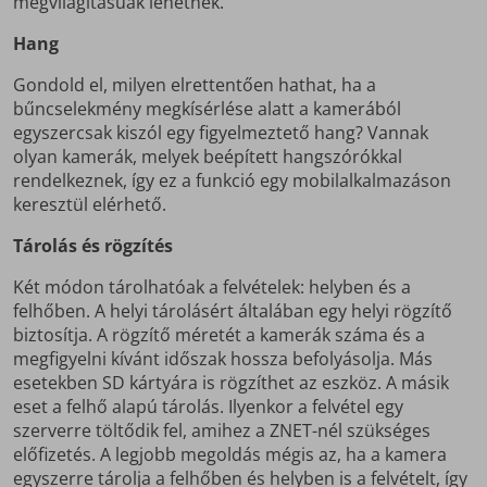
megvilágításúak lehetnek.
Hang
Gondold el, milyen elrettentően hathat, ha a
bűncselekmény megkísérlése alatt a kamerából
egyszercsak kiszól egy figyelmeztető hang? Vannak
olyan kamerák, melyek beépített hangszórókkal
rendelkeznek, így ez a funkció egy mobilalkalmazáson
keresztül elérhető.
Tárolás és rögzítés
Két módon tárolhatóak a felvételek: helyben és a
felhőben. A helyi tárolásért általában egy helyi rögzítő
biztosítja. A rögzítő méretét a kamerák száma és a
megfigyelni kívánt időszak hossza befolyásolja. Más
esetekben SD kártyára is rögzíthet az eszköz. A másik
eset a felhő alapú tárolás. Ilyenkor a felvétel egy
szerverre töltődik fel, amihez a ZNET-nél szükséges
előfizetés. A legjobb megoldás mégis az, ha a kamera
egyszerre tárolja a felhőben és helyben is a felvételt, így