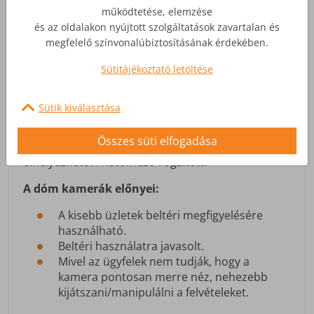
működtetése, elemzése
és az oldalakon nyújtott szolgáltatások zavartalan és
megfelelő színvonalúbiztosításának érdekében.
Dóm (dome) kamerák
Sütitájékoztató letöltése
A dóm kamerákat általában a mennyezeten
helyezik el belterületen. A kisebb
Sütik kiválasztása
üzletekben,boltokban, ügyfélszolgálatokon
alkalmazzák leggyakrabban. Mivel a kamera
Összes süti elfogadása
viszonylag kis helyet foglal, ezért könnyen
elhelyezhető. A látómező rögzített.
A dóm kamerák előnyei:
A kisebb üzletek beltéri megfigyelésére
használható.
Beltéri használatra javasolt.
Mivel az ügyfelek nem tudják, hogy a
kamera pontosan merre néz, nehezebb
kijátszani/manipulálni a felvételeket.