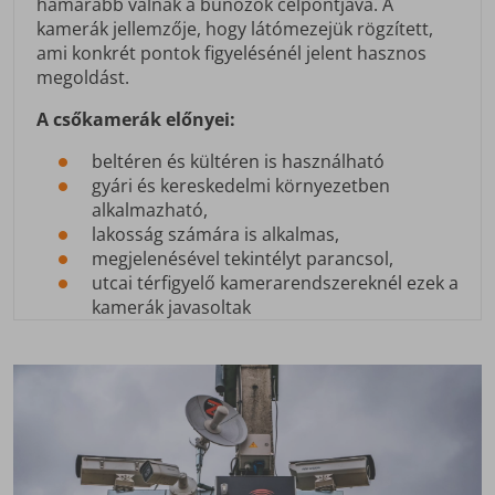
hamarabb válnak a bűnözők célpontjává. A
kamerák jellemzője, hogy látómezejük rögzített,
ami konkrét pontok figyelésénél jelent hasznos
megoldást.
A csőkamerák előnyei:
beltéren és kültéren is használható
gyári és kereskedelmi környezetben
alkalmazható,
lakosság számára is alkalmas,
megjelenésével tekintélyt parancsol,
utcai térfigyelő kamerarendszereknél ezek a
kamerák javasoltak