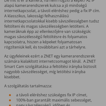
De mit is ér a kamera, ha nem rögzíti a képet? Az IP
alapú kamerarendszerek kulcsa a jó minőségű
internetkapcsolat, a távoli eléréshez pedig a fix IP cím.
A klasszikus, lakossági felhasználású
internetkapcsolatokkal kisebb sávszélességben tudsz
feltölteni és magas sávszélességben letölteni. A
kameráknak épp az ellenkezőjére van szükségük:
magas sávszélességű feltöltésre és folyamatos
kapcsolatra, hiszen a képeket folyamatosan
rögzíteniük kell, és továbbítani azt a tárhelyre.
Az ügyfeleinek ezért a ZNET egy kamerarendszerek
számára kialakított internetcsomagot kínál. A ZNET
Smart Cam szolgáltatása a feltöltési irányba biztosít
nagyobb sávszélességet, míg letöltési irányba
kisebbet.
A szolgáltatás tartalmazza:
a távoli eléréshez szükséges fix IP címet,
100%-ban garantált maximális sebességet,
nagy sávszélességű, időben és