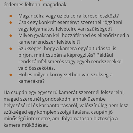
érdemes feltenni magadnak:
Magáncélra vagy üzleti célra keresel eszközt?
Csak egy konkrét eseményt szeretnél rögzíteni
vagy folyamatos felvételre van szükséged?
Milyen gyakran kell hozzáférned és ellenőrizned a
kamerarendszer felvételeit?
Szükséges, hogy a kamera egyéb tudással is
bírjon, mint csupán a képrögzítés? Például
rendszámfelismerés vagy egyéb rendszerekkel
való összekötés.
Hol és milyen környezetben van szükség a
kamerákra?
Ha csupán egy egyszerű kamerát szeretnél felszerelni,
magad szeretnél gondoskodni annak üzembe
helyezéséről és karbantartásáról, valószínűleg nem lesz
szükséged egy komplex szolgáltatásra, csupán jó
minőségű internetre, ami folyamatosan biztosítja a
kamera működését.