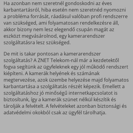
Ha azonban nem szeretnél gondoskodni az éves
karbantartásról, hiba esetén nem szeretnéd nyomozni
a probléma forrását, ráadásul valóban profi rendszerre
van szükséged, ami folyamatosan rendelkezésre áll,
akkor bizony nem lesz elegendő csupán magát az
eszközt megvásárolnod, egy kamerarendszer
szolgáltatásra lesz szükséged.
De mit is takar pontosan a kamerarendszer
szolgáltatás? A ZNET Telekom-nál már a kezdetektől
fogva segítünk az ügyfeleknek egy jól működő rendszert
kiépíteni. A kamerák helyének és számának
megtervezése, azok üzembe helyezése majd folyamatos
karbantartása a szolgáltatás részét képezik. Emellett a
szolgáltatáshoz jó minőségű internetkapcsolatot is
biztosítunk, így a kamerák szünet nélkül készítik és
tárolják a felvételt. A felvételeket azonban biztonsági és
adatvédelmi okokból csak az ügyfél tárolhatja.