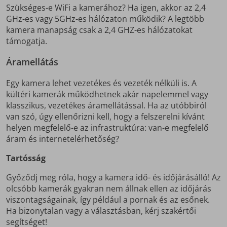
Szükséges-e WiFi a kamerához? Ha igen, akkor az 2,4
GHz-es vagy 5GHz-es hálózaton működik? A legtöbb
kamera manapság csak a 2,4 GHZ-es hálózatokat
támogatja.
Áramellátás
Egy kamera lehet vezetékes és vezeték nélküli is. A
kültéri kamerák működhetnek akár napelemmel vagy
klasszikus, vezetékes áramellátással. Ha az utóbbiról
van szó, úgy ellenőrizni kell, hogy a felszerelni kívánt
helyen megfelelő-e az infrastruktúra: van-e megfelelő
áram és internetelérhetőség?
Tartósság
Győződj meg róla, hogy a kamera idő- és időjárásálló! Az
olcsóbb kamerák gyakran nem állnak ellen az időjárás
viszontagságainak, így például a pornak és az esőnek.
Ha bizonytalan vagy a választásban, kérj szakértői
segítséget!