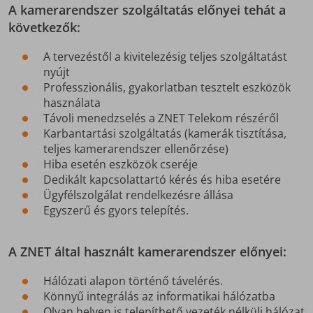
A kamerarendszer szolgáltatás előnyei tehát a
következők:
A tervezéstől a kivitelezésig teljes szolgáltatást
nyújt
Professzionális, gyakorlatban tesztelt eszközök
használata
Távoli menedzselés a ZNET Telekom részéről
Karbantartási szolgáltatás (kamerák tisztítása,
teljes kamerarendszer ellenőrzése)
Hiba esetén eszközök cseréje
Dedikált kapcsolattartó kérés és hiba esetére
Ügyfélszolgálat rendelkezésre állása
Egyszerű és gyors telepítés.
A ZNET által használt kamerarendszer előnyei:
Hálózati alapon történő távelérés.
Könnyű integrálás az informatikai hálózatba
Olyan helyen is telepíthető vezeték nélküli hálózat