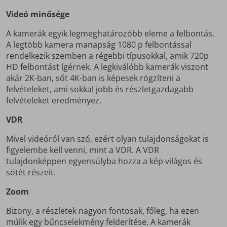
Videó minősége
A kamerák egyik legmeghatározóbb eleme a felbontás.
A legtöbb kamera manapság 1080 p felbontással
rendelkezik szemben a régebbi típusokkal, amik 720p
HD felbontást ígérnek. A legkiválóbb kamerák viszont
akár 2K-ban, sőt 4K-ban is képesek rögzíteni a
felvételeket, ami sokkal jobb és részletgazdagabb
felvételeket eredményez.
VDR
Mivel videóról van szó, ezért olyan tulajdonságokat is
figyelembe kell venni, mint a VDR. A VDR
tulajdonképpen egyensúlyba hozza a kép világos és
sötét részeit.
Zoom
Bizony, a részletek nagyon fontosak, főleg, ha ezen
múlik egy bűncselekmény felderítése. A kamerák