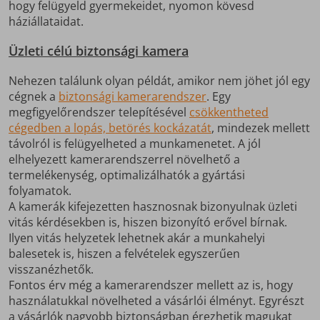
hogy felügyeld gyermekeidet, nyomon kövesd
háziállataidat.
Üzleti célú biztonsági kamera
Nehezen találunk olyan példát, amikor nem jöhet jól egy
cégnek a
biztonsági kamerarendszer
. Egy
megfigyelőrendszer telepítésével
csökkentheted
cégedben a lopás, betörés kockázatát
, mindezek mellett
távolról is felügyelheted a munkamenetet. A jól
elhelyezett kamerarendszerrel növelhető a
termelékenység, optimalizálhatók a gyártási
folyamatok.
A kamerák kifejezetten hasznosnak bizonyulnak üzleti
vitás kérdésekben is, hiszen bizonyító erővel bírnak.
Ilyen vitás helyzetek lehetnek akár a munkahelyi
balesetek is, hiszen a felvételek egyszerűen
visszanézhetők.
Fontos érv még a kamerarendszer mellett az is, hogy
használatukkal növelheted a vásárlói élményt. Egyrészt
a vásárlók nagyobb biztonságban érezhetik magukat