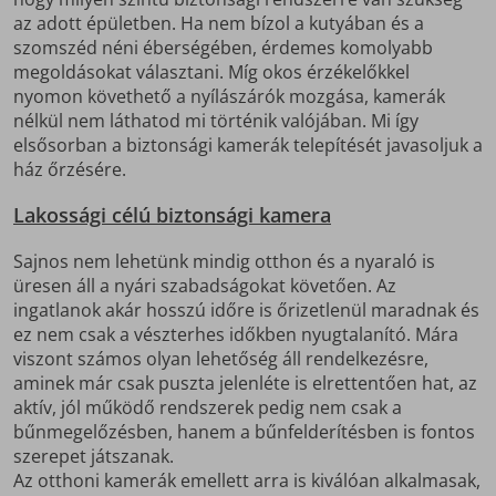
az adott épületben. Ha nem bízol a kutyában és a
szomszéd néni éberségében, érdemes komolyabb
megoldásokat választani. Míg okos érzékelőkkel
nyomon követhető a nyílászárók mozgása, kamerák
nélkül nem láthatod mi történik valójában. Mi így
elsősorban a biztonsági kamerák telepítését javasoljuk a
ház őrzésére.
Lakossági célú biztonsági kamera
Sajnos nem lehetünk mindig otthon és a nyaraló is
üresen áll a nyári szabadságokat követően. Az
ingatlanok akár hosszú időre is őrizetlenül maradnak és
ez nem csak a vészterhes időkben nyugtalanító. Mára
viszont számos olyan lehetőség áll rendelkezésre,
aminek már csak puszta jelenléte is elrettentően hat, az
aktív, jól működő rendszerek pedig nem csak a
bűnmegelőzésben, hanem a bűnfelderítésben is fontos
szerepet játszanak.
Az otthoni kamerák emellett arra is kiválóan alkalmasak,