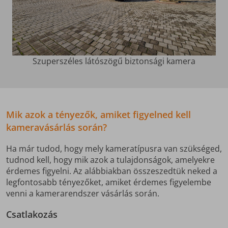
Szuperszéles látószögű biztonsági kamera
Mik azok a tényezők, amiket figyelned kell
kameravásárlás során?
Ha már tudod, hogy mely kameratípusra van szükséged,
tudnod kell, hogy mik azok a tulajdonságok, amelyekre
érdemes figyelni. Az alábbiakban összeszedtük neked a
legfontosabb tényezőket, amiket érdemes figyelembe
venni a kamerarendszer vásárlás során.
Csatlakozás