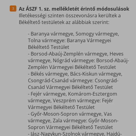
Az ÁSZF 1. sz. mellékletét érintő módosulások
Illetékességi szinten összevonásra kerültek a
Békéltető testületek az alábbiak szerint:
- Baranya vármegye, Somogy vármegye,
Tolna vármegye: Baranya Vármegyei
Békéltető Testület
- Borsod-Abaúj-Zemplén vármegye, Heves
vármegye, Nógrád vármegye: Borsod-Abaúj-
Zemplén Vármegyei Békéltető Testület
- Békés vármegye, Bács-Kiskun vármegye,
Csongrád-Csanád vármegye: Csongrád-
Csanád Vármegyei Békéltető Testület
- Fejér vármegye, Komárom-Esztergom
vármegye, Veszprém vármegye: Fejér
Vármegyei Békéltető Testület
- Győr-Moson-Sopron vármegye, Vas
vármegye, Zala vármegye: Győr-Moson-
Sopron Vármegyei Békéltető Testület
- Jász-Nagykun-Szolnok vármegye, Hajdú-