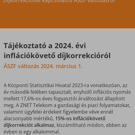
Díjkorrekcióval kapcsolatos ÁSZF változásról
Tájékoztató a 2024. évi
inflációkövető díjkorrekcióról
ÁSZF változás 2024. március 1.
A Központi Statisztikai Hivatal 2023-ra vonatkozóan, az
év második felében tapasztalt, enyhülő inflációs nyomás
mellett 17,6%-os éves fogyasztói árváltozást állapított
meg. A ZNET Telekom a gazdasági és piaci folyamatokat,
valamint ügyfelei érdekeit figyelembe véve ennél
alacsonyabb mértékű,
15%-os inflációkövető
díjkorrekciót alkalmaz
, kiszámítható módon, ebben az
évben is egy alkalommal.