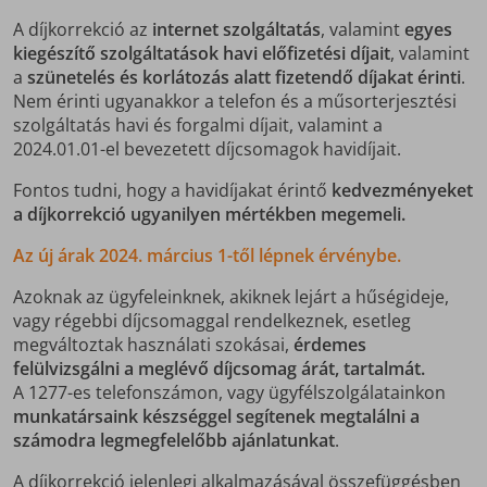
A díjkorrekció az
internet szolgáltatás
, valamint
egyes
kiegészítő szolgáltatások havi előfizetési díjait
, valamint
a
szünetelés és korlátozás alatt fizetendő díjakat érinti
.
Nem érinti ugyanakkor a telefon és a műsorterjesztési
szolgáltatás havi és forgalmi díjait, valamint a
2024.01.01-el bevezetett díjcsomagok havidíjait.
Fontos tudni, hogy a havidíjakat érintő
kedvezményeket
a díjkorrekció ugyanilyen mértékben megemeli.
Az új árak 2024. március 1-től lépnek érvénybe.
Azoknak az ügyfeleinknek, akiknek lejárt a hűségideje,
vagy régebbi díjcsomaggal rendelkeznek, esetleg
megváltoztak használati szokásai,
érdemes
felülvizsgálni a meglévő díjcsomag árát, tartalmát.
A 1277-es telefonszámon, vagy ügyfélszolgálatainkon
munkatársaink készséggel segítenek megtalálni a
számodra legmegfelelőbb ajánlatunkat
.
A díjkorrekció jelenlegi alkalmazásával összefüggésben