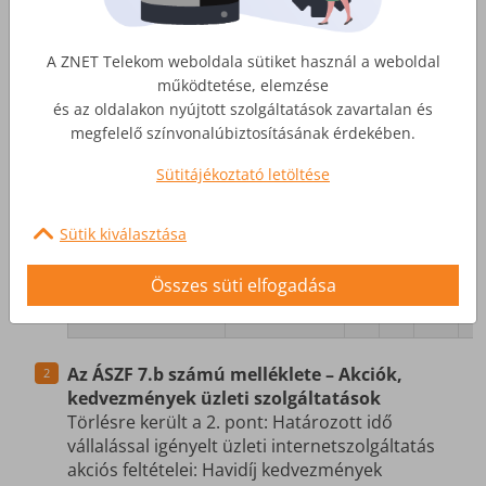
Rendes
körülmények
A ZNET Telekom weboldala sütiket használ a weboldal
között elérhető
Mbps
150
250
500
12
működtetése, elemzése
letöltési
és az oldalakon nyújtott szolgáltatások zavartalan és
sebesség
2024.
megfelelő színvonalúbiztosításának érdekében.
március 1-től.
Sütitájékoztató letöltése
Rendes
körülmények
között elérhető
Sütik kiválasztása
Mbps
40
75
250
25
feltöltési
sebesség
2024.
Összes süti elfogadása
március 1-től.
Az ÁSZF 7.b számú melléklete – Akciók,
kedvezmények üzleti szolgáltatások
Törlésre került a 2. pont: Határozott idő
vállalással igényelt üzleti internetszolgáltatás
akciós feltételei: Havidíj kedvezmények