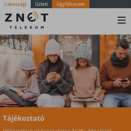
Lakossági
Üzleti
Ügyfélcenter
ZNET
Telekom, a
távközlési
szolgáltató
Tájékoztató