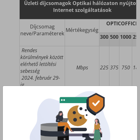
Üzleti díjcsomagok Optikai hálózaton nyújtot
Internet szolgáltatások
OPTICOFFICE
Díjcsomag
Mértékegység
neve/Paraméterek
300
500
1000
25
Rendes
körülmények között
elérhető letöltési
Mbps
225
375
750
18
sebesség
2024. február 29-
ig.
Rendes
körülmények között
elérhető feltöltési
Mbps
60
115
750
75
sebesség
2024. február 29-
ig.