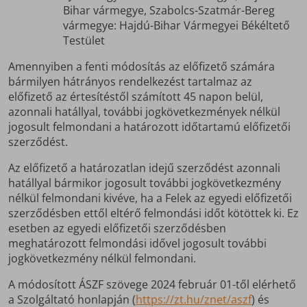
Bihar vármegye, Szabolcs-Szatmár-Bereg
vármegye: Hajdú-Bihar Vármegyei Békéltető
Testület
Amennyiben a fenti módosítás az előfizető számára
bármilyen hátrányos rendelkezést tartalmaz az
előfizető az értesítéstől számított 45 napon belül,
azonnali hatállyal, további jogkövetkezmények nélkül
jogosult felmondani a határozott időtartamú előfizetői
szerződést.
Az előfizető a határozatlan idejű szerződést azonnali
hatállyal bármikor jogosult további jogkövetkezmény
nélkül felmondani kivéve, ha a Felek az egyedi előfizetői
szerződésben ettől eltérő felmondási időt kötöttek ki. Ez
esetben az egyedi előfizetői szerződésben
meghatározott felmondási idővel jogosult további
jogkövetkezmény nélkül felmondani.
A módosított ÁSZF szövege 2024 február 01-től elérhető
a Szolgáltató honlapján (
https://zt.hu/znet/aszf
) és