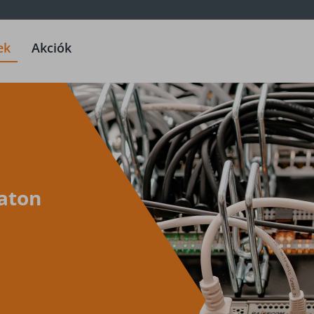
ek
Akciók
zaton