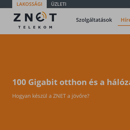
LAKOSSÁGI
ÜZLETI
ZNET
Szolgáltatások
Hír
Telekom, a
távközlési
szolgáltató
100 Gigabit otthon és a háló
Hogyan készül a ZNET a jövőre?