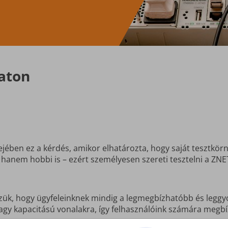
zaton
ejében ez a kérdés, amikor elhatározta, hogy saját tesztkörny
hanem hobbi is – ezért személyesen szereti tesztelni a ZNE
zük, hogy ügyfeleinknek mindig a legmegbízhatóbb és leggyo
nagy kapacitású vonalakra, így felhasználóink számára megb