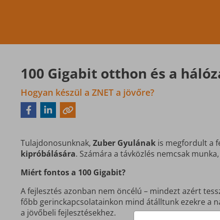
100 Gigabit otthon és a háló
Hogyan készül a ZNET a jövőre?
Tulajdonosunknak,
Zuber Gyulának
is megfordult a f
kipróbálására
. Számára a távközlés nemcsak munka, 
Miért fontos a 100 Gigabit?
A fejlesztés azonban nem öncélú – mindezt azért tess
főbb gerinc­kapcsolatainkon mind átálltunk ezekre a 
a jövőbeli fejlesztésekhez.