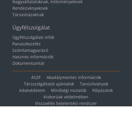
Nagyvállalatoknak, Intézményeknek
Rendezvényeknek
Társasházaknak
Ügyfélszolgálat
Ügyfélszolgálati infók
Panaszkezelés
Számlamagyarázó
Hasznos információk
Dokumentumtár
ÁSZF
Akadálymentes információk
Társszolgáltatói ajánlatok
Tanúsítványok
Adatvédelem
Minőségi mutatók
Pályázatok
Kiskorúak védelmében
Visszaélés bejelentési rendszer
Cookie beállítások módosítása