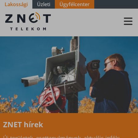
Lakossági
Üzleti
Ügyfélcenter
ZNET
Telekom, a
távközlési
szolgáltató
ZNET hírek