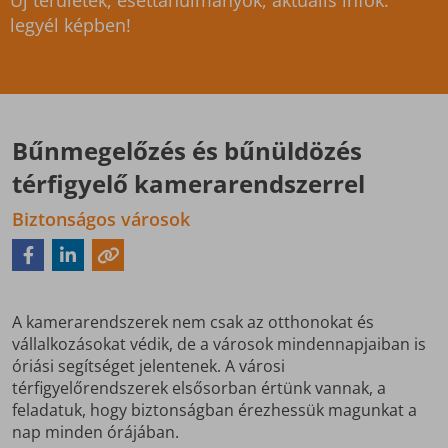
Új területek, esettanulmányok, aktuális infók:
legyél képben!
Bűnmegelőzés és bűnüldözés
térfigyelő kamerarendszerrel
Biztonságos városok
A kamerarendszerek nem csak az otthonokat és
vállalkozásokat védik, de a városok mindennapjaiban is
óriási segítséget jelentenek. A városi
térfigyelőrendszerek elsősorban értünk vannak, a
feladatuk, hogy biztonságban érezhessük magunkat a
nap minden órájában.