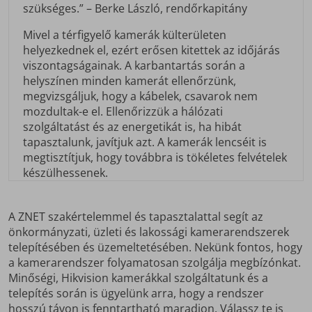
szükséges.” – Berke László, rendőrkapitány
Mivel a térfigyelő kamerák külterületen
helyezkednek el, ezért erősen kitettek az időjárás
viszontagságainak. A karbantartás során a
helyszínen minden kamerát ellenőrzünk,
megvizsgáljuk, hogy a kábelek, csavarok nem
mozdultak-e el. Ellenőrizzük a hálózati
szolgáltatást és az energetikát is, ha hibát
tapasztalunk, javítjuk azt. A kamerák lencséit is
megtisztítjuk, hogy továbbra is tökéletes felvételek
készülhessenek.
A ZNET szakértelemmel és tapasztalattal segít az
önkormányzati, üzleti és lakossági kamerarendszerek
telepítésében és üzemeltetésében. Nekünk fontos, hogy
a kamerarendszer folyamatosan szolgálja megbízónkat.
Minőségi, Hikvision kamerákkal szolgáltatunk és a
telepítés során is ügyelünk arra, hogy a rendszer
hosszú távon is fenntartható maradjon. Válassz te is