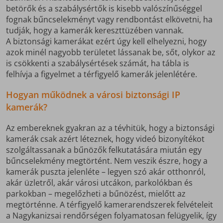
betörők és a szabálysértők is kisebb valószínűséggel
fognak bűncselekményt vagy rendbontást elkövetni, ha
tudják, hogy a kamerák kereszttüzében vannak.
A biztonsági kamerákat ezért úgy kell elhelyezni, hogy
azok minél nagyobb területet lássanak be, sőt, olykor az
is csökkenti a szabálysértések számát, ha tábla is
felhívja a figyelmet a térfigyelő kamerák jelenlétére.
Hogyan működnek a városi biztonsági IP
kamerák?
Az embereknek gyakran az a tévhitük, hogy a biztonsági
kamerák csak azért léteznek, hogy videó bizonyítékot
szolgáltassanak a bűnözők felkutatására miután egy
bűncselekmény megtörtént. Nem veszik észre, hogy a
kamerák puszta jelenléte – legyen szó akár otthonról,
akár üzletről, akár városi utcákon, parkolókban és
parkokban – megelőzheti a bűnözést, mielőtt az
megtörténne. A térfigyelő kamerarendszerek felvételeit
a Nagykanizsai rendőrségen folyamatosan felügyelik, így