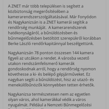
A ZNET már több településen is segített a
közbiztonság megerősítésében a
kamerarendszerszolgáltatásával. Már Fonyódon
és Nagykanizsán is a ZNET kamerái segítik a
rendőrség munkáját. A kamerarendszerek
hatékonyságáról, a bűnüldözésben és
bűnmegelőzésben betöltött szerepükről korábban
Berke László rendőrkapitánnyal beszélgettünk.
Nagykanizsán 78 ponton összesen 144 kamera
figyeli az utcákon a rendet. A városba vezető
utakon rendszámfelismerő kamerák
gondoskodnak arról, hogy a rendőrség nyomon
követhesse a ki- és belépő gépjárműveket. Ez
nagyban segíti a bűnüldözést, hisz az utazó- és
menekülőbűnözők könnyebben tetten érhetők.
Nagykanizsa természetesen nem az egyetlen
olyan város, ahol kamerákkal védik a város
nyugalmát. Például a Nemzeti Bűnmegelőzési