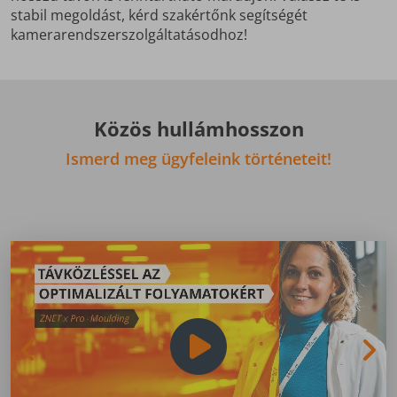
stabil megoldást, kérd szakértőnk segítségét
kamerarendszerszolgáltatásodhoz!
Közös hullámhosszon
Ismerd meg ügyfeleink történeteit!