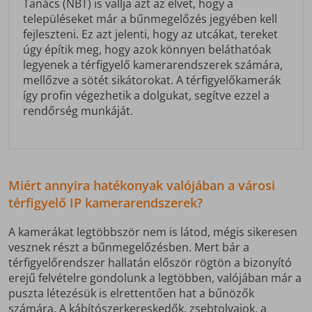
Tanács (NBT) is vallja azt az elvet, hogy a
településeket már a bűnmegelőzés jegyében kell
fejleszteni. Ez azt jelenti, hogy az utcákat, tereket
úgy építik meg, hogy azok könnyen beláthatóak
legyenek a térfigyelő kamerarendszerek számára,
mellőzve a sötét sikátorokat. A térfigyelőkamerák
így profin végezhetik a dolgukat, segítve ezzel a
rendőrség munkáját.
Miért annyira hatékonyak valójában a városi
térfigyelő IP kamerarendszerek?
A kamerákat legtöbbször nem is látod, mégis sikeresen
vesznek részt a bűnmegelőzésben. Mert bár a
térfigyelőrendszer hallatán először rögtön a bizonyító
erejű felvételre gondolunk a legtöbben, valójában már a
puszta létezésük is elrettentően hat a bűnözők
számára. A kábítószerkereskedők, zsebtolvajok, a