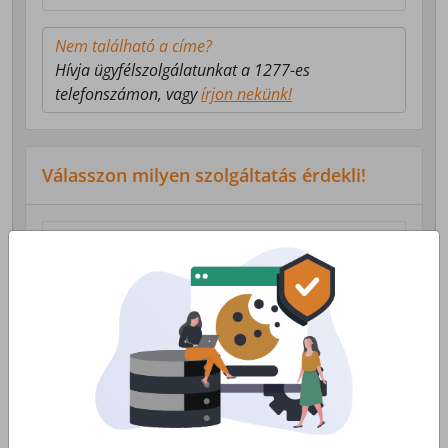
Nem található a címe?
Hívja ügyfélszolgálatunkat a 1277-es
telefonszámon, vagy
írjon nekünk!
Válasszon milyen szolgáltatás érdekli!
Lakossági Internet
Otthoni internet, telefon és tv
szolgáltatás
Érdekel