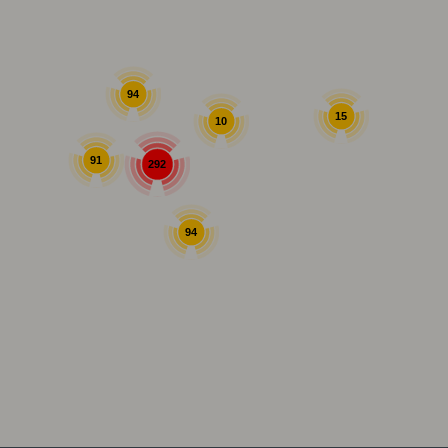
94
15
10
91
292
94