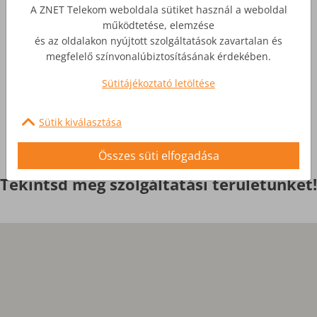
Üzleti Internet
A ZNET Telekom weboldala sütiket használ a weboldal
működtetése, elemzése
Nagyobb igényekre, egyedi
és az oldalakon nyújtott szolgáltatások zavartalan és
szolgáltatások
megfelelő színvonalúbiztosításának érdekében.
Sütitájékoztató letöltése
Érdekel
Sütik kiválasztása
Összes süti elfogadása
Tekintsd meg szolgáltatási területünket!