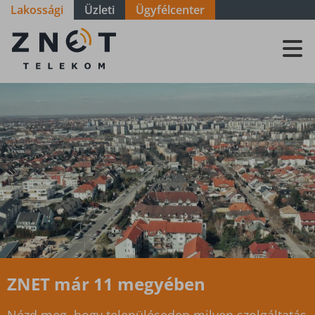
Lakossági
Üzleti
Ügyfélcenter
Szolgáltatási
terület -
Baranya -
Bicsérd
ZNET már 11 megyében