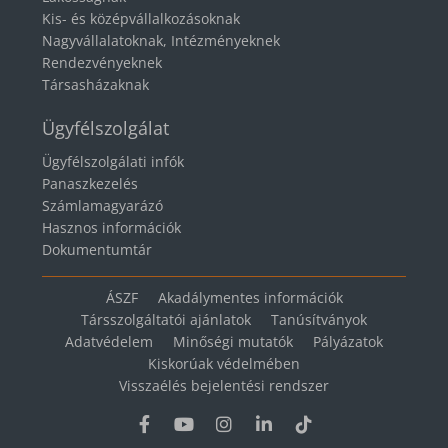
Kis- és középvállalkozásoknak
Nagyvállalatoknak, Intézményeknek
Rendezvényeknek
Társasházaknak
Ügyfélszolgálat
Ügyfélszolgálati infók
Panaszkezelés
Számlamagyarázó
Hasznos információk
Dokumentumtár
ÁSZF
Akadálymentes információk
Társszolgáltatói ajánlatok
Tanúsítványok
Adatvédelem
Minőségi mutatók
Pályázatok
Kiskorúak védelmében
Visszaélés bejelentési rendszer