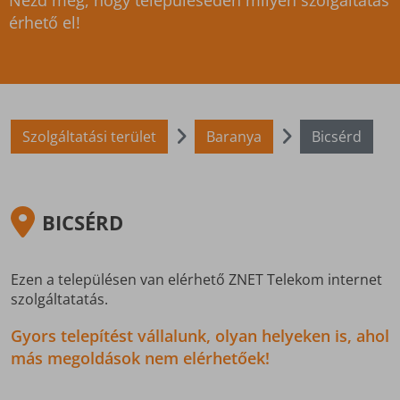
Nézd meg, hogy településeden milyen szolgáltatás
érhető el!
Szolgáltatási terület
Baranya
Bicsérd
BICSÉRD
Ezen a településen van elérhető ZNET Telekom internet
szolgáltatatás.
Gyors telepítést vállalunk, olyan helyeken is, ahol
más megoldások nem elérhetőek!