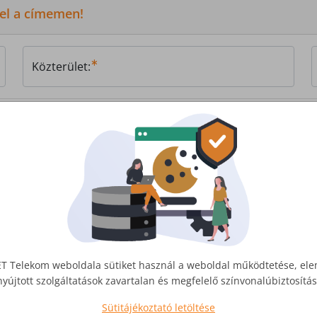
 el a címemen!
Közterület:
, vagy
írjon nekünk!
T Telekom weboldala sütiket használ a weboldal működtetése, el
nyújtott szolgáltatások zavartalan és megfelelő színvonalúbiztosít
Sütitájékoztató letöltése
Üzleti Internet