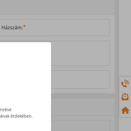
Házszám:
emzése
ásának érdekében.