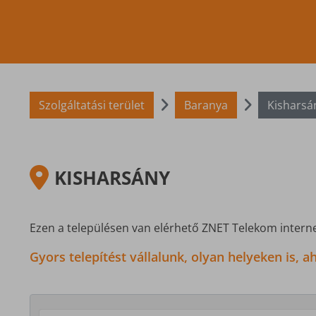
Szolgáltatási terület
Baranya
Kisharsá
KISHARSÁNY
Ezen a településen van elérhető ZNET Telekom interne
Gyors telepítést vállalunk, olyan helyeken is,