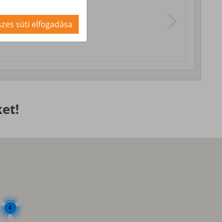
i szolgáltatások
zes süti elfogadása
et!
4