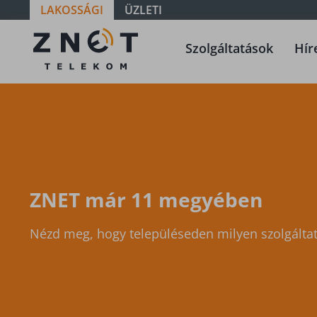
LAKOSSÁGI
ÜZLETI
Szolgáltatási
Szolgáltatások
Hír
terület -
Baranya -
Kisharsány
ZNET már 11 megyében
Nézd meg, hogy településeden milyen szolgáltat