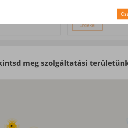
Nagyobb igényekre, egyed
Öss
Érdekel
kintsd meg szolgáltatási területünk
31