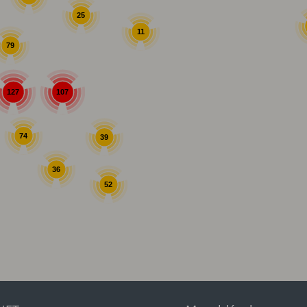
25
11
79
107
127
74
39
36
52