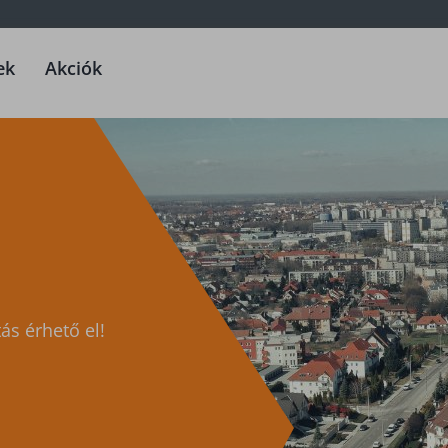
ek
Akciók
ás érhető el!