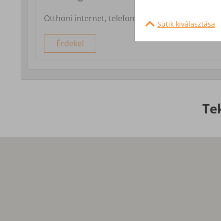
Otthoni internet, telefon és tv szolgáltatás
Sütik kiválasztása
Érdekel
Te