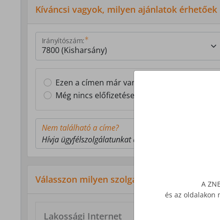
Kíváncsi vagyok, milyen ajánlatok érhetőek
Irányítószám:
Ezen a címen már van Z-NET előfizetésem
Még nincs előfizetésem ezen a címen
Nem található a címe?
Hívja ügyfélszolgálatunkat a 1277-es telefonszámon
Válasszon milyen szolgáltatás érdekli!
A ZNE
és az oldalakon 
Lakossági Internet