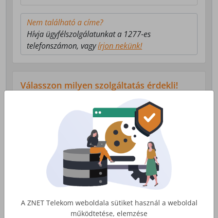
Nem található a címe?
Hívja ügyfélszolgálatunkat a 1277-es
telefonszámon, vagy
írjon nekünk!
Válasszon milyen szolgáltatás érdekli!
Lakossági Internet
Otthoni internet, telefon és tv
szolgáltatás
Érdekel
A ZNET Telekom weboldala sütiket használ a weboldal
működtetése, elemzése