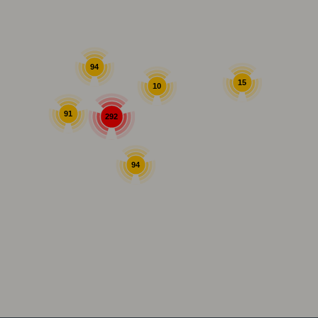
94
15
10
91
292
94