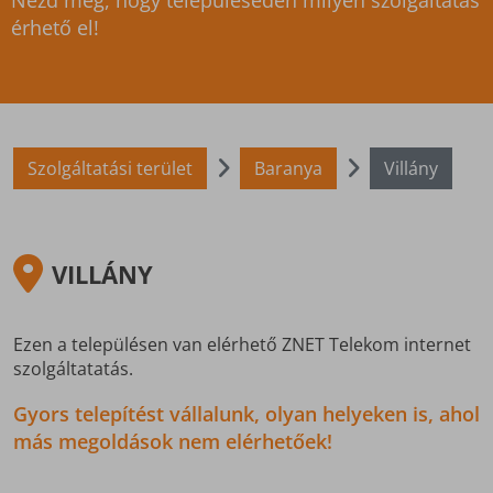
Nézd meg, hogy településeden milyen szolgáltatás
érhető el!
Szolgáltatási terület
Baranya
Villány
VILLÁNY
Ezen a településen van elérhető ZNET Telekom internet
szolgáltatatás.
Gyors telepítést vállalunk, olyan helyeken is, ahol
más megoldások nem elérhetőek!