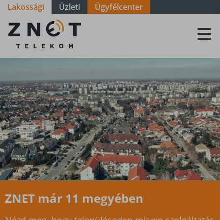
Lakossági
Üzleti
Ügyfélcenter
Szolgáltatási
terület -
Baranya -
Villány
ZNET már 11 megyében