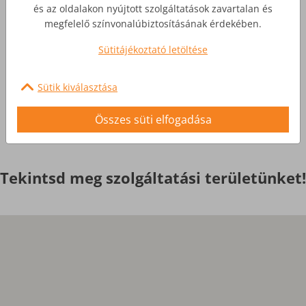
Üzleti Internet
és az oldalakon nyújtott szolgáltatások zavartalan és
megfelelő színvonalúbiztosításának érdekében.
Nagyobb igényekre, egyedi
Sütitájékoztató letöltése
szolgáltatások
Sütik kiválasztása
Érdekel
Összes süti elfogadása
Tekintsd meg szolgáltatási területünket!