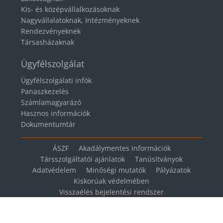
Kis- és középvállalkozásoknak
Nagyvállalatoknak, Intézményeknek
Rendezvényeknek
Társasházaknak
Ügyfélszolgálat
Ügyfélszolgálati infók
Panaszkezelés
Számlamagyarázó
Hasznos információk
Dokumentumtár
ÁSZF
Akadálymentes információk
Társszolgáltatói ajánlatok
Tanúsítványok
Adatvédelem
Minőségi mutatók
Pályázatok
Kiskorúak védelmében
Visszaélés bejelentési rendszer