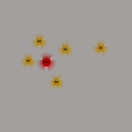
94
15
10
91
292
94