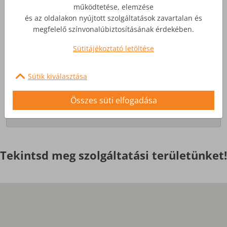
működtetése, elemzése
és az oldalakon nyújtott szolgáltatások zavartalan és
Üzleti Internet
megfelelő színvonalúbiztosításának érdekében.
Sütitájékoztató letöltése
Nagyobb igényekre, egyedi
szolgáltatások
Sütik kiválasztása
Érdekel
Összes süti elfogadása
Tekintsd meg szolgáltatási területünket!