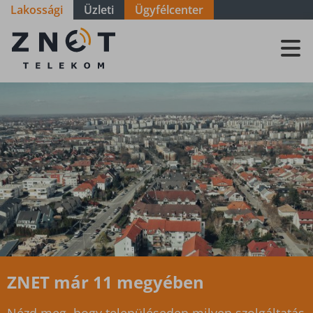
Lakossági
Üzleti
Ügyfélcenter
Szolgáltatási
terület -
Győr-Moson-
Sopron -
Bőny
ZNET már 11 megyében