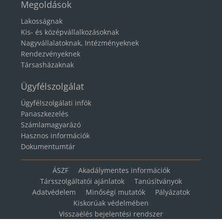
Megoldások
Lakosságnak
Kis- és középvállalkozásoknak
Nagyvállalatoknak, Intézményeknek
Rendezvényeknek
Társasházaknak
Ügyfélszolgálat
Ügyfélszolgálati infók
Panaszkezelés
Számlamagyarázó
Hasznos információk
Dokumentumtár
ÁSZF
Akadálymentes információk
Társszolgáltatói ajánlatok
Tanúsítványok
Adatvédelem
Minőségi mutatók
Pályázatok
Kiskorúak védelmében
Visszaélés bejelentési rendszer