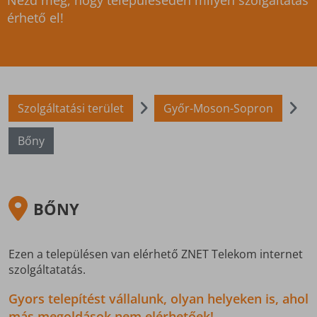
Nézd meg, hogy településeden milyen szolgáltatás
érhető el!
Szolgáltatási terület
Győr-Moson-Sopron
Bőny
BŐNY
Ezen a településen van elérhető ZNET Telekom internet
szolgáltatatás.
Gyors telepítést vállalunk, olyan helyeken is, ahol
más megoldások nem elérhetőek!