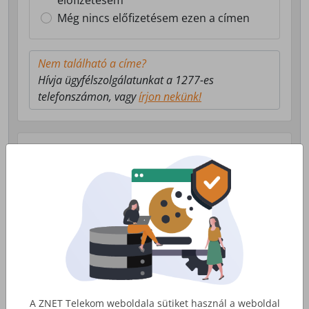
előfizetésem
Még nincs előfizetésem ezen a címen
Nem található a címe?
Hívja ügyfélszolgálatunkat a 1277-es
telefonszámon, vagy
írjon nekünk!
Válasszon milyen szolgáltatás érdekli!
Lakossági Internet
Otthoni internet, telefon és tv
szolgáltatás
Érdekel
A ZNET Telekom weboldala sütiket használ a weboldal