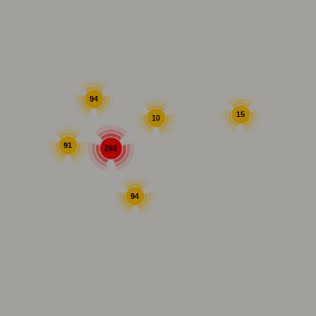
94
15
10
91
292
94