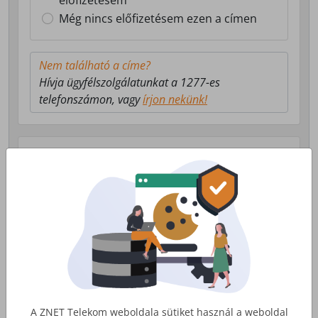
előfizetésem
Még nincs előfizetésem ezen a címen
Nem található a címe?
Hívja ügyfélszolgálatunkat a 1277-es
telefonszámon, vagy
írjon nekünk!
Válasszon milyen szolgáltatás érdekli!
Lakossági Internet
Otthoni internet, telefon és tv
szolgáltatás
Érdekel
A ZNET Telekom weboldala sütiket használ a weboldal