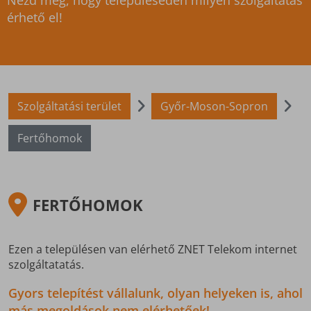
Nézd meg, hogy településeden milyen szolgáltatás
érhető el!
Szolgáltatási terület
Győr-Moson-Sopron
Fertőhomok
FERTŐHOMOK
Ezen a településen van elérhető ZNET Telekom internet
szolgáltatatás.
Gyors telepítést vállalunk, olyan helyeken is, ahol
más megoldások nem elérhetőek!