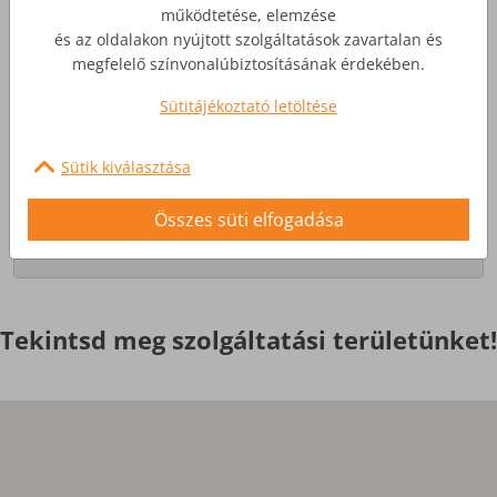
működtetése, elemzése
és az oldalakon nyújtott szolgáltatások zavartalan és
Üzleti Internet
megfelelő színvonalúbiztosításának érdekében.
Sütitájékoztató letöltése
Nagyobb igényekre, egyedi
szolgáltatások
Sütik kiválasztása
Érdekel
Összes süti elfogadása
Tekintsd meg szolgáltatási területünket!