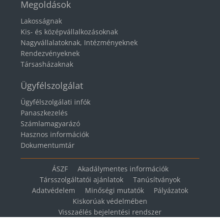
Megoldások
Lakosságnak
Kis- és középvállalkozásoknak
Nagyvállalatoknak, Intézményeknek
Rendezvényeknek
Társasházaknak
Ügyfélszolgálat
Ügyfélszolgálati infók
Panaszkezelés
Számlamagyarázó
Hasznos információk
Dokumentumtár
ÁSZF
Akadálymentes információk
Társszolgáltatói ajánlatok
Tanúsítványok
Adatvédelem
Minőségi mutatók
Pályázatok
Kiskorúak védelmében
Visszaélés bejelentési rendszer