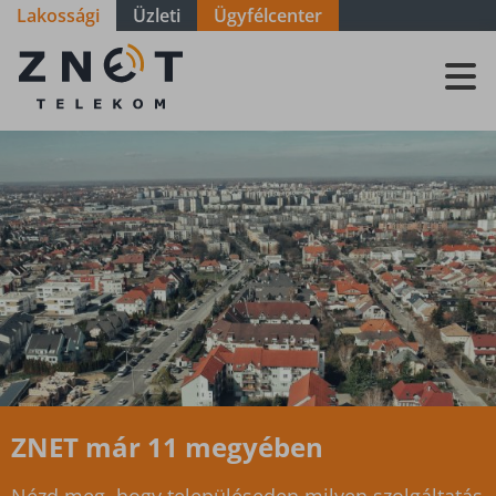
Lakossági
Üzleti
Ügyfélcenter
Szolgáltatási
terület -
Győr-Moson-
Sopron -
Fertőhomok
ZNET már 11 megyében