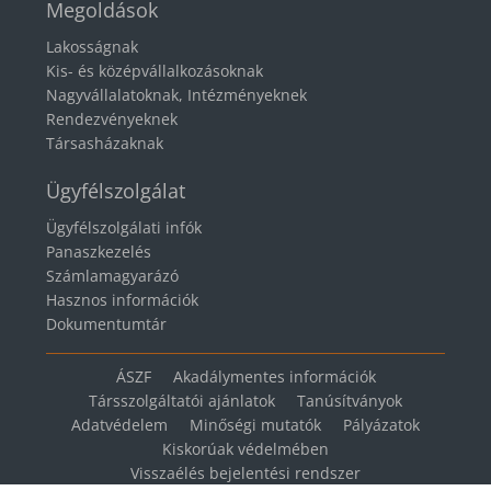
Megoldások
Lakosságnak
Kis- és középvállalkozásoknak
Nagyvállalatoknak, Intézményeknek
Rendezvényeknek
Társasházaknak
Ügyfélszolgálat
Ügyfélszolgálati infók
Panaszkezelés
Számlamagyarázó
Hasznos információk
Dokumentumtár
ÁSZF
Akadálymentes információk
Társszolgáltatói ajánlatok
Tanúsítványok
Adatvédelem
Minőségi mutatók
Pályázatok
Kiskorúak védelmében
Visszaélés bejelentési rendszer