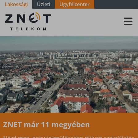
Lakossági
Üzleti
Ügyfélcenter
Szolgáltatási
terület -
Győr-Moson-
Sopron -
Károlyháza
ZNET már 11 megyében