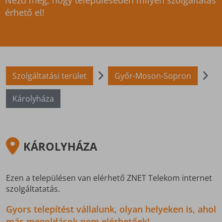
Nézd meg, hogy településeden milyen szolgáltatás
érhető el!
Szolgáltatási terület
Győr-Moson-Sopron
Károlyháza
KÁROLYHÁZA
Ezen a településen van elérhető ZNET Telekom internet
szolgáltatatás.
Gyors telepítést vállalunk, olyan helyeken is, ahol
más megoldások nem elérhetőek!