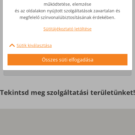
működtetése, elemzése
és az oldalakon nyújtott szolgáltatások zavartalan és
Üzleti Internet
megfelelő színvonalúbiztosításának érdekében.
Sütitájékoztató letöltése
Nagyobb igényekre, egyedi
szolgáltatások
Sütik kiválasztása
Érdekel
Összes süti elfogadása
Tekintsd meg szolgáltatási területünket!