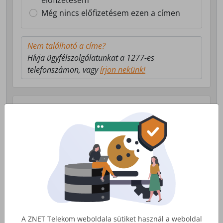
előfizetésem
Még nincs előfizetésem ezen a címen
Nem található a címe?
Hívja ügyfélszolgálatunkat a 1277-es
telefonszámon, vagy
írjon nekünk!
Válasszon milyen szolgáltatás érdekli!
Lakossági Internet
Otthoni internet, telefon és tv
szolgáltatás
Érdekel
A ZNET Telekom weboldala sütiket használ a weboldal