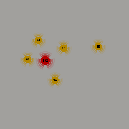
94
15
10
91
292
94