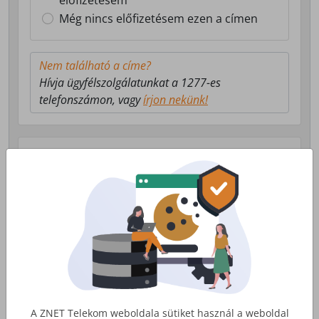
előfizetésem
Még nincs előfizetésem ezen a címen
Nem található a címe?
Hívja ügyfélszolgálatunkat a 1277-es
telefonszámon, vagy
írjon nekünk!
Válasszon milyen szolgáltatás érdekli!
Lakossági Internet
Otthoni internet, telefon és tv
szolgáltatás
Érdekel
A ZNET Telekom weboldala sütiket használ a weboldal