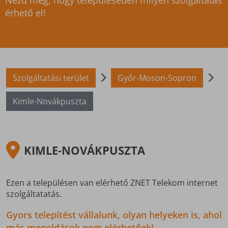
Nézd meg, hogy településeden milyen szolgáltatás
érhető el!
Szolgáltatási terület
Győr-Moson-Sopron
Kimle-Novákpuszta
KIMLE-NOVÁKPUSZTA
Ezen a településen van elérhető ZNET Telekom internet
szolgáltatatás.
Gyors telepítést vállalunk, olyan helyeken is, ahol
más megoldások nem elérhetőek!