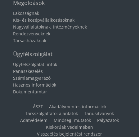
Megoldások
Lakosságnak
Kis- és középvállalkozásoknak
Nagyvállalatoknak, Intézményeknek
Rendezvényeknek
Társasházaknak
Ügyfélszolgálat
Ügyfélszolgálati infók
Panaszkezelés
Számlamagyarázó
Hasznos információk
Dokumentumtár
ÁSZF
Akadálymentes információk
Társszolgáltatói ajánlatok
Tanúsítványok
Adatvédelem
Minőségi mutatók
Pályázatok
Kiskorúak védelmében
Visszaélés bejelentési rendszer