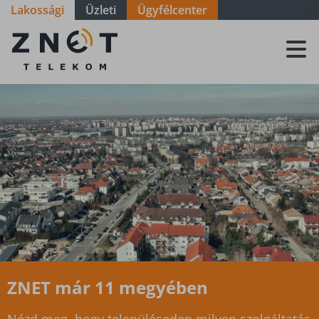
Lakossági
Üzleti
Ügyfélcenter
Szolgáltatási
terület -
Győr-Moson-
Sopron -
Kimle-
Novákpuszta
ZNET már 11 megyében