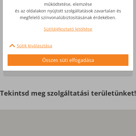
működtetése, elemzése
és az oldalakon nyújtott szolgáltatások zavartalan és
Üzleti Internet
megfelelő színvonalúbiztosításának érdekében.
Sütitájékoztató letöltése
Nagyobb igényekre, egyedi
szolgáltatások
Sütik kiválasztása
Érdekel
Összes süti elfogadása
Tekintsd meg szolgáltatási területünket!