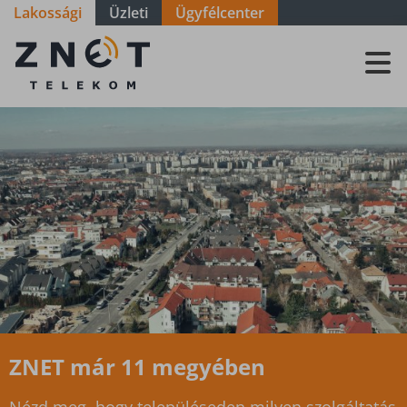
Lakossági
Üzleti
Ügyfélcenter
Szolgáltatási
terület -
Győr-Moson-
Sopron -
Koroncó
ZNET már 11 megyében