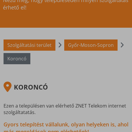
Nézd meg, hogy településeden milyen szolgáltatás
érhető el!
Szolgáltatási terület
Győr-Moson-Sopron
Koroncó
KORONCÓ
Ezen a településen van elérhető ZNET Telekom internet
szolgáltatatás.
Gyors telepítést vállalunk, olyan helyeken is, ahol
más megoldások nem elérhetőek!