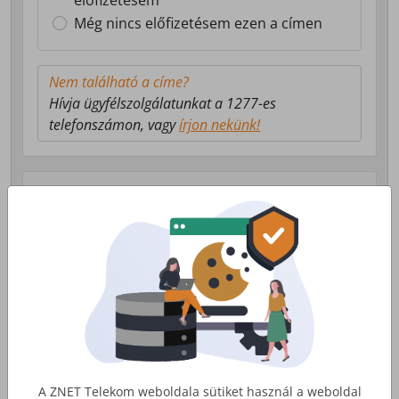
előfizetésem
Még nincs előfizetésem ezen a címen
Nem található a címe?
Hívja ügyfélszolgálatunkat a 1277-es
telefonszámon, vagy
írjon nekünk!
Válasszon milyen szolgáltatás érdekli!
Lakossági Internet
Otthoni internet, telefon és tv
szolgáltatás
Érdekel
A ZNET Telekom weboldala sütiket használ a weboldal