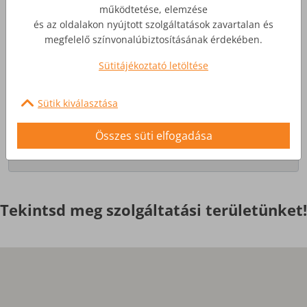
működtetése, elemzése
és az oldalakon nyújtott szolgáltatások zavartalan és
Üzleti Internet
megfelelő színvonalúbiztosításának érdekében.
Sütitájékoztató letöltése
Nagyobb igényekre, egyedi
szolgáltatások
Sütik kiválasztása
Érdekel
Összes süti elfogadása
Tekintsd meg szolgáltatási területünket!