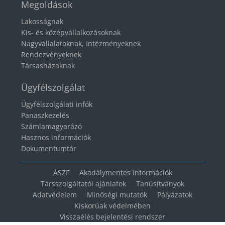
Megoldások
Lakosságnak
Kis- és középvállalkozásoknak
Nagyvállalatoknak, Intézményeknek
Rendezvényeknek
Társasházaknak
Ügyfélszolgálat
Ügyfélszolgálati infók
Panaszkezelés
Számlamagyarázó
Hasznos információk
Dokumentumtár
ÁSZF
Akadálymentes információk
Társszolgáltatói ajánlatok
Tanúsítványok
Adatvédelem
Minőségi mutatók
Pályázatok
Kiskorúak védelmében
Visszaélés bejelentési rendszer