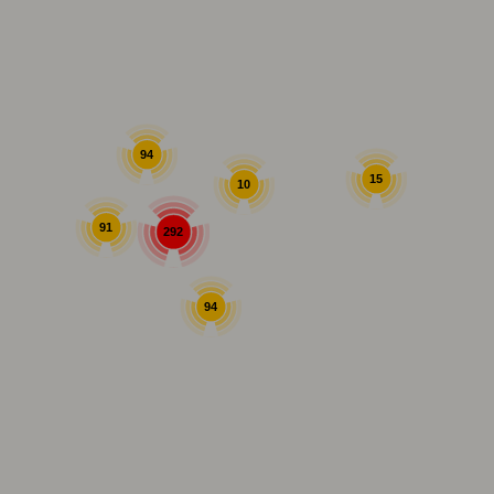
94
15
10
91
292
94