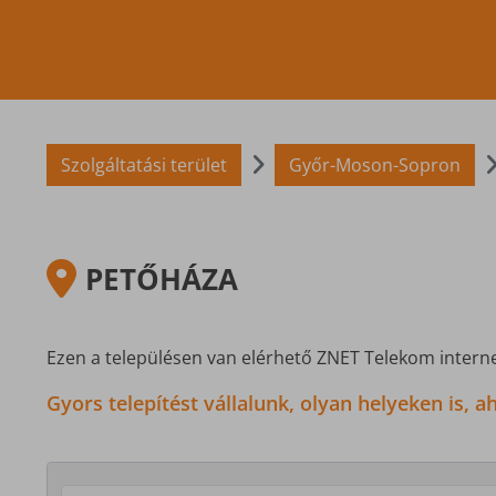
Szolgáltatási terület
Győr-Moson-Sopron
PETŐHÁZA
Ezen a településen van elérhető ZNET Telekom interne
Gyors telepítést vállalunk, olyan helyeken is,