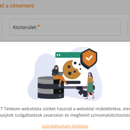
 el a címemen!
Közterület:
, vagy
írjon nekünk!
T Telekom weboldala sütiket használ a weboldal működtetése, el
nyújtott szolgáltatások zavartalan és megfelelő színvonalúbiztosít
Sütitájékoztató letöltése
Üzleti Internet