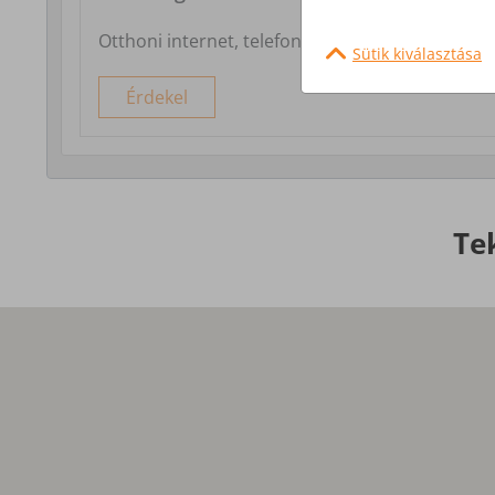
Otthoni internet, telefon és tv szolgáltatás
Sütik kiválasztása
Érdekel
Te