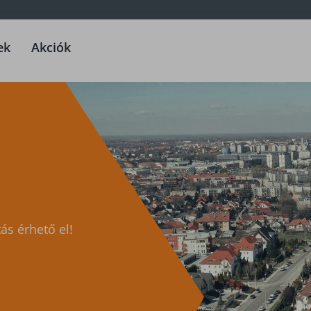
ek
Akciók
ás érhető el!