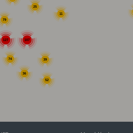
25
11
79
107
127
74
39
36
52