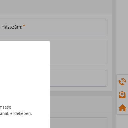
Házszám:
emzése
ásának érdekében.