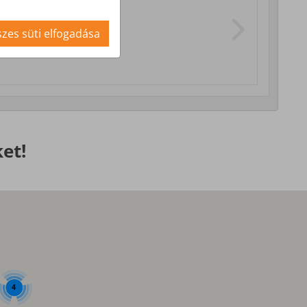
i szolgáltatások
zes süti elfogadása
et!
4