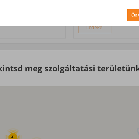
Nagyobb igényekre, egyed
Öss
Érdekel
kintsd meg szolgáltatási területünk
31