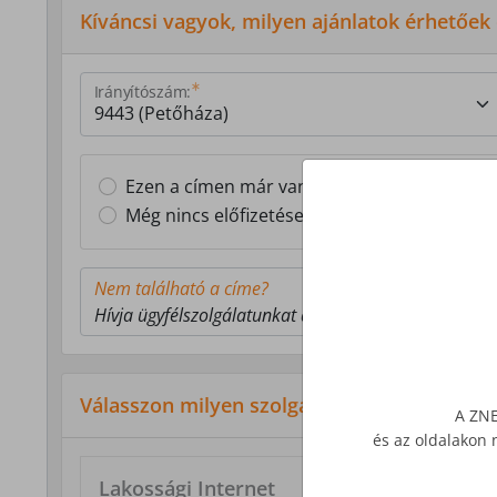
Kíváncsi vagyok, milyen ajánlatok érhetőek
Irányítószám:
Ezen a címen már van Z-NET előfizetésem
Még nincs előfizetésem ezen a címen
Nem található a címe?
Hívja ügyfélszolgálatunkat a 1277-es telefonszámon
Válasszon milyen szolgáltatás érdekli!
A ZNE
és az oldalakon 
Lakossági Internet