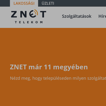
LAKOSSÁGI
ÜZLETI
Szolgáltatási
Szolgáltatások
Hír
terület -
Győr-
Moson-
Sopron -
Petőháza
ZNET már 11 megyében
Nézd meg, hogy településeden milyen szolgáltat