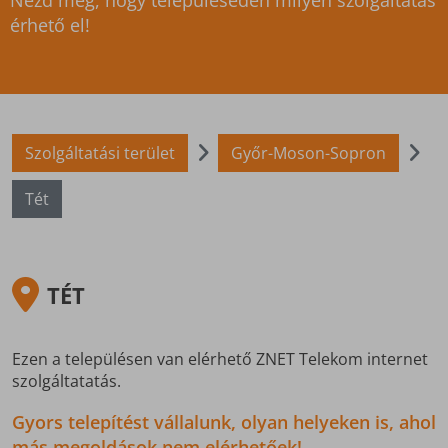
Nézd meg, hogy településeden milyen szolgáltatás
érhető el!
Szolgáltatási terület
Győr-Moson-Sopron
Tét
TÉT
Ezen a településen van elérhető ZNET Telekom internet
szolgáltatatás.
Gyors telepítést vállalunk, olyan helyeken is, ahol
más megoldások nem elérhetőek!