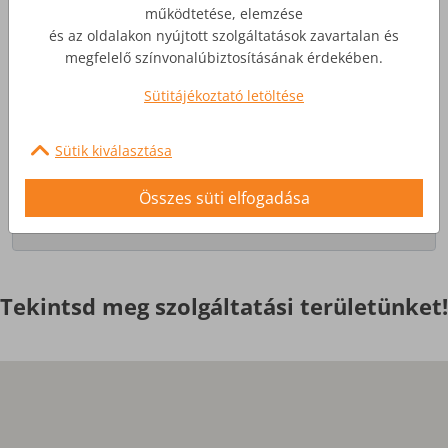
működtetése, elemzése
és az oldalakon nyújtott szolgáltatások zavartalan és
Üzleti Internet
megfelelő színvonalúbiztosításának érdekében.
Sütitájékoztató letöltése
Nagyobb igényekre, egyedi
szolgáltatások
Sütik kiválasztása
Érdekel
Összes süti elfogadása
Tekintsd meg szolgáltatási területünket!