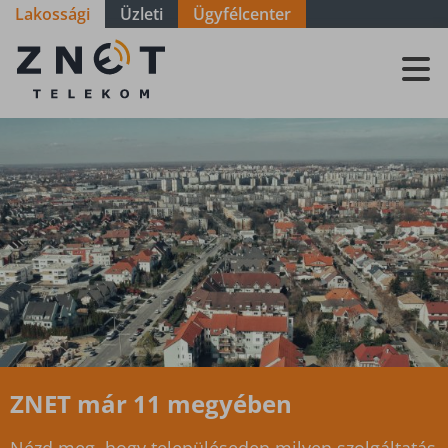
Lakossági
Üzleti
Ügyfélcenter
Szolgáltatási
terület -
Győr-Moson-
Sopron - Tét
ZNET már 11 megyében