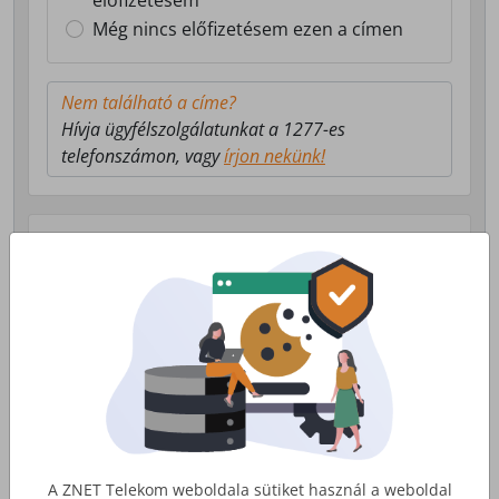
előfizetésem
Még nincs előfizetésem ezen a címen
Nem található a címe?
Hívja ügyfélszolgálatunkat a 1277-es
telefonszámon, vagy
írjon nekünk!
Válasszon milyen szolgáltatás érdekli!
Lakossági Internet
Otthoni internet, telefon és tv
szolgáltatás
Érdekel
A ZNET Telekom weboldala sütiket használ a weboldal