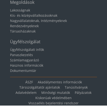
Megoldások
Lakosságnak
Kis- és középvállalkozásoknak
Nagyvállalatoknak, Intézményeknek
Rendezvényeknek
Társasházaknak
Ügyfélszolgálat
Ügyfélszolgálati infók
Panaszkezelés
Számlamagyarázó
Hasznos információk
Dokumentumtár
ÁSZF
Akadálymentes információk
Társszolgáltatói ajánlatok
Tanúsítványok
Adatvédelem
Minőségi mutatók
Pályázatok
Kiskorúak védelmében
Visszaélés bejelentési rendszer