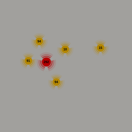
94
15
10
91
292
94