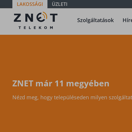
LAKOSSÁGI
ÜZLETI
Szolgáltatási
Szolgáltatások
Hír
terület -
Pest -
Diósd
ZNET már 11 megyében
Nézd meg, hogy településeden milyen szolgáltat