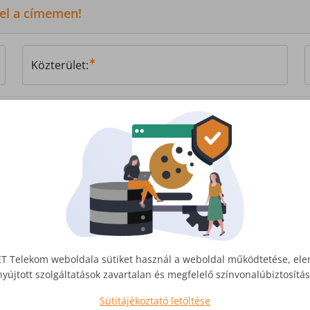
 el a címemen!
Közterület:
, vagy
írjon nekünk!
T Telekom weboldala sütiket használ a weboldal működtetése, el
nyújtott szolgáltatások zavartalan és megfelelő színvonalúbiztosít
Sütitájékoztató letöltése
Üzleti Internet