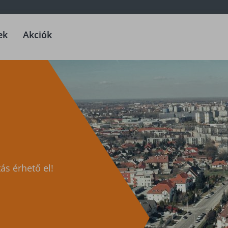
ek
Akciók
ás érhető el!