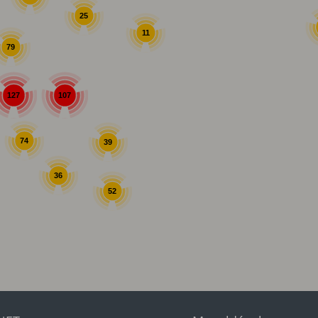
25
11
79
107
127
74
39
36
52