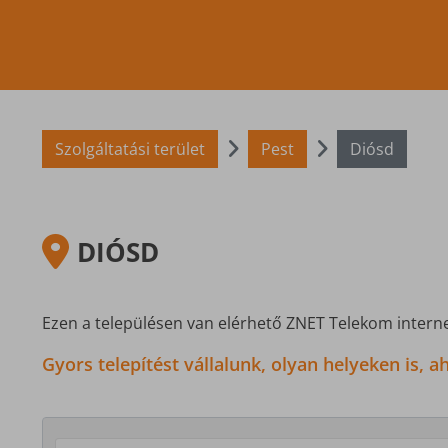
Szolgáltatási terület
Pest
Diósd
DIÓSD
Ezen a településen van elérhető ZNET Telekom interne
Gyors telepítést vállalunk, olyan helyeken is,