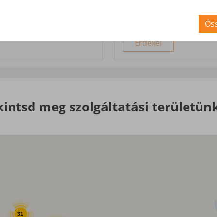
Nagyobb igényekre, egyed
Öss
Érdekel
kintsd meg szolgáltatási területünk
31