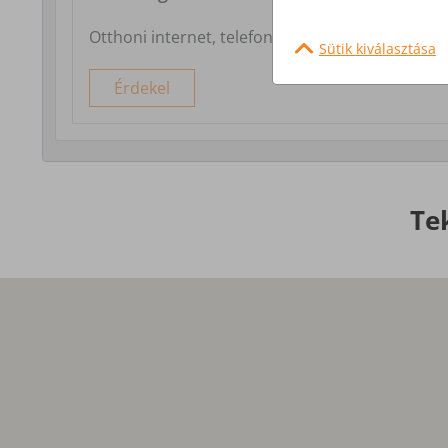
Otthoni internet, telefon és tv szolgáltatás
Sütik kiválasztása
Érdekel
Te