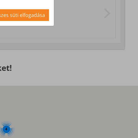
i szolgáltatások
zes süti elfogadása
et!
4