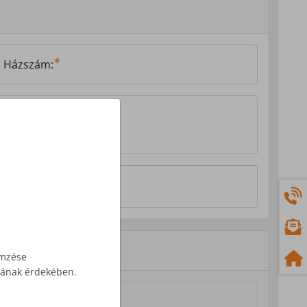
Házszám:
emzése
ásának érdekében.