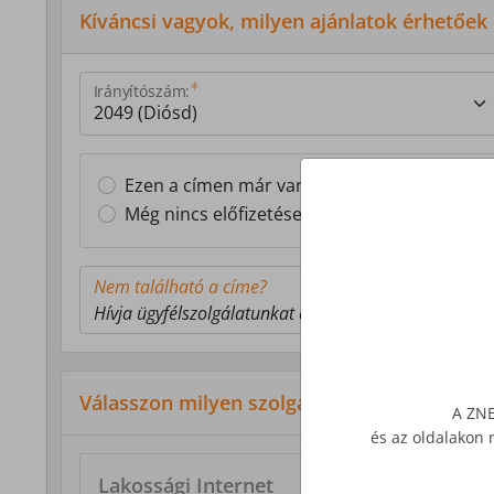
Kíváncsi vagyok, milyen ajánlatok érhetőek
Irányítószám:
Ezen a címen már van Z-NET előfizetésem
Még nincs előfizetésem ezen a címen
Nem található a címe?
Hívja ügyfélszolgálatunkat a 1277-es telefonszámon
Válasszon milyen szolgáltatás érdekli!
A ZNE
és az oldalakon 
Lakossági Internet