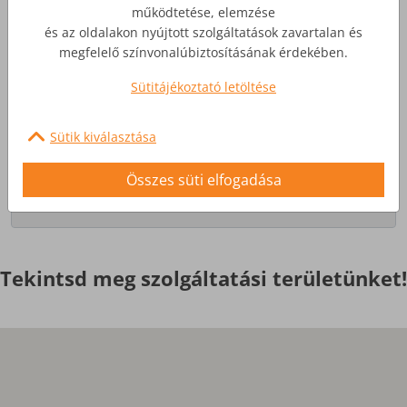
működtetése, elemzése
és az oldalakon nyújtott szolgáltatások zavartalan és
Üzleti Internet
megfelelő színvonalúbiztosításának érdekében.
Sütitájékoztató letöltése
Nagyobb igényekre, egyedi
szolgáltatások
Sütik kiválasztása
Érdekel
Összes süti elfogadása
Tekintsd meg szolgáltatási területünket!