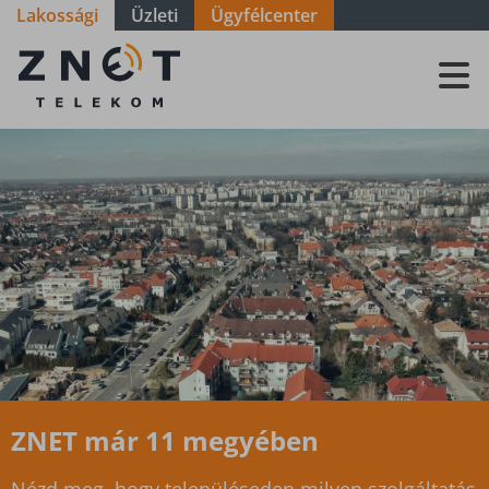
Lakossági
Üzleti
Ügyfélcenter
Szolgáltatási
terület -
Somogy -
Balatonmáriafürdő
ZNET már 11 megyében