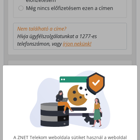
előfizetésem
Még nincs előfizetésem ezen a címen
Nem található a címe?
Hívja ügyfélszolgálatunkat a 1277-es
telefonszámon, vagy
írjon nekünk!
Válasszon milyen szolgáltatás érdekli!
Lakossági Internet
Otthoni internet, telefon és tv
szolgáltatás
Érdekel
A ZNET Telekom weboldala sütiket használ a weboldal