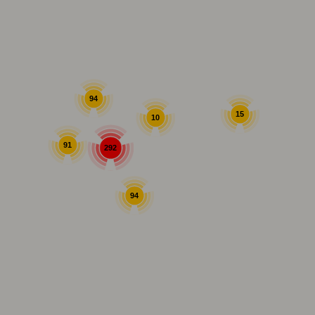
94
15
10
91
292
94