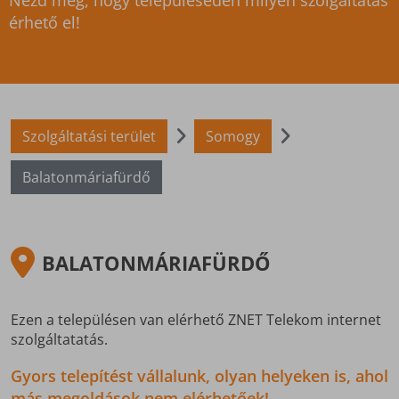
Nézd meg, hogy településeden milyen szolgáltatás
érhető el!
Szolgáltatási terület
Somogy
Balatonmáriafürdő
BALATONMÁRIAFÜRDŐ
Ezen a településen van elérhető ZNET Telekom internet
szolgáltatatás.
Gyors telepítést vállalunk, olyan helyeken is, ahol
más megoldások nem elérhetőek!