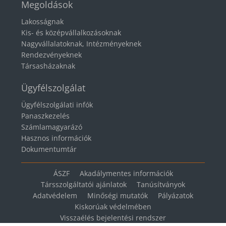
Megoldások
Lakosságnak
Kis- és középvállalkozásoknak
Nagyvállalatoknak, Intézményeknek
Rendezvényeknek
Társasházaknak
Ügyfélszolgálat
Ügyfélszolgálati infók
Panaszkezelés
Számlamagyarázó
Hasznos információk
Dokumentumtár
ÁSZF
Akadálymentes információk
Társszolgáltatói ajánlatok
Tanúsítványok
Adatvédelem
Minőségi mutatók
Pályázatok
Kiskorúak védelmében
Visszaélés bejelentési rendszer