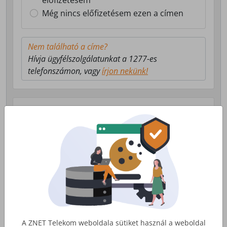
előfizetésem
Még nincs előfizetésem ezen a címen
Nem található a címe?
Hívja ügyfélszolgálatunkat a 1277-es
telefonszámon, vagy
írjon nekünk!
Válasszon milyen szolgáltatás érdekli!
Lakossági Internet
Otthoni internet, telefon és tv
szolgáltatás
Érdekel
A ZNET Telekom weboldala sütiket használ a weboldal