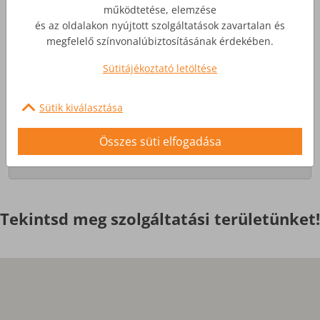
működtetése, elemzése
és az oldalakon nyújtott szolgáltatások zavartalan és
Üzleti Internet
megfelelő színvonalúbiztosításának érdekében.
Sütitájékoztató letöltése
Nagyobb igényekre, egyedi
szolgáltatások
Sütik kiválasztása
Érdekel
Összes süti elfogadása
Tekintsd meg szolgáltatási területünket!