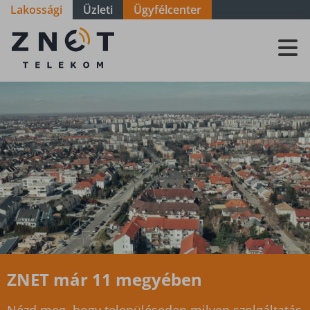
Lakossági
Üzleti
Ügyfélcenter
Szolgáltatási
terület -
Somogy -
Balatonszabadi
ZNET már 11 megyében