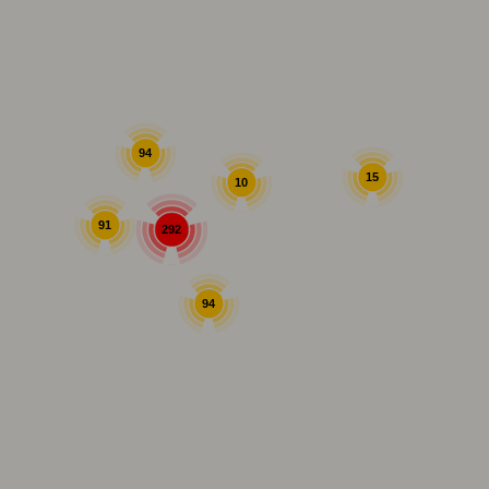
94
15
10
91
292
94