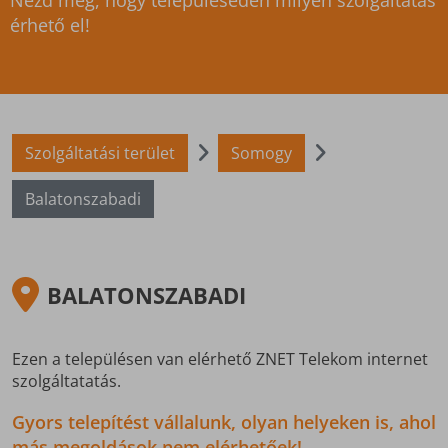
Nézd meg, hogy településeden milyen szolgáltatás
érhető el!
Szolgáltatási terület
Somogy
Balatonszabadi
BALATONSZABADI
Ezen a településen van elérhető ZNET Telekom internet
szolgáltatatás.
Gyors telepítést vállalunk, olyan helyeken is, ahol
más megoldások nem elérhetőek!