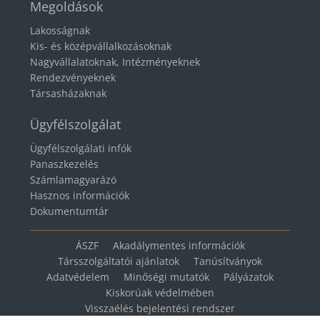
Megoldások
Lakosságnak
Kis- és középvállalkozásoknak
Nagyvállalatoknak, Intézményeknek
Rendezvényeknek
Társasházaknak
Ügyfélszolgálat
Ügyfélszolgálati infók
Panaszkezelés
Számlamagyarázó
Hasznos információk
Dokumentumtár
ÁSZF
Akadálymentes információk
Társszolgáltatói ajánlatok
Tanúsítványok
Adatvédelem
Minőségi mutatók
Pályázatok
Kiskorúak védelmében
Visszaélés bejelentési rendszer