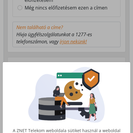
előfizetésem
Még nincs előfizetésem ezen a címen
Nem található a címe?
Hívja ügyfélszolgálatunkat a 1277-es
telefonszámon, vagy
írjon nekünk!
Válasszon milyen szolgáltatás érdekli!
Lakossági Internet
Otthoni internet, telefon és tv
szolgáltatás
Érdekel
A ZNET Telekom weboldala sütiket használ a weboldal