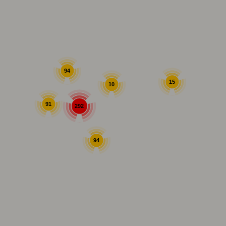
94
15
10
91
292
94