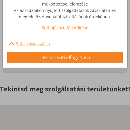
működtetése, elemzése
és az oldalakon nyújtott szolgáltatások zavartalan és
Üzleti Internet
megfelelő színvonalúbiztosításának érdekében.
Sütitájékoztató letöltése
Nagyobb igényekre, egyedi
szolgáltatások
Sütik kiválasztása
Érdekel
Összes süti elfogadása
Tekintsd meg szolgáltatási területünket!