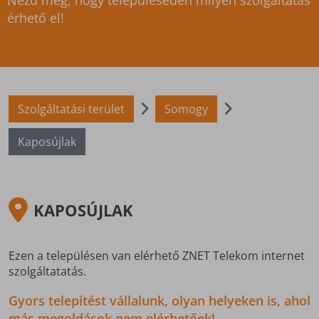
Nézd meg, hogy településeden milyen szolgáltatás
érhető el!
Szolgáltatási terület
Somogy
Kaposújlak
KAPOSÚJLAK
Ezen a településen van elérhető ZNET Telekom internet
szolgáltatatás.
Gyors telepítést vállalunk, olyan helyeken is, ahol
más megoldások nem elérhetőek!