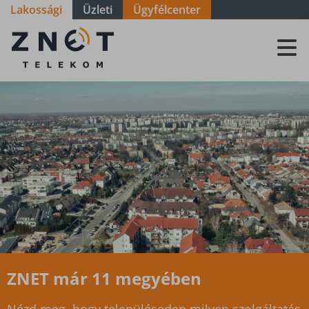
Lakossági
Üzleti
Ügyfélcenter
Szolgáltatási
terület -
Somogy -
Kaposújlak
ZNET már 11 megyében