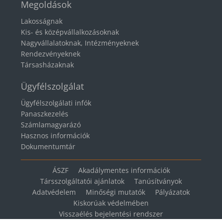
Megoldások
Lakosságnak
Kis- és középvállalkozásoknak
Nagyvállalatoknak, Intézményeknek
Rendezvényeknek
Társasházaknak
Ügyfélszolgálat
Ügyfélszolgálati infók
Panaszkezelés
Számlamagyarázó
Hasznos információk
Dokumentumtár
ÁSZF
Akadálymentes információk
Társszolgáltatói ajánlatok
Tanúsítványok
Adatvédelem
Minőségi mutatók
Pályázatok
Kiskorúak védelmében
Visszaélés bejelentési rendszer