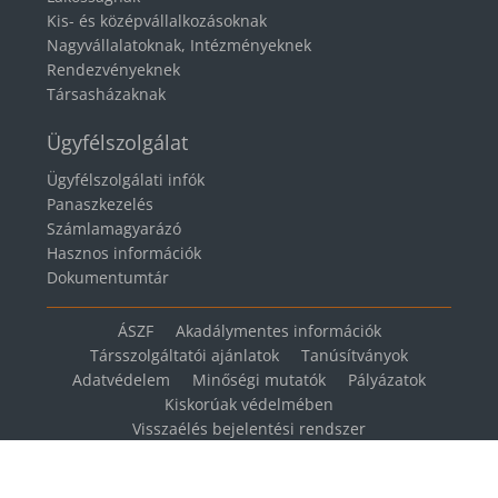
Kis- és középvállalkozásoknak
Nagyvállalatoknak, Intézményeknek
Rendezvényeknek
Társasházaknak
Ügyfélszolgálat
Ügyfélszolgálati infók
Panaszkezelés
Számlamagyarázó
Hasznos információk
Dokumentumtár
ÁSZF
Akadálymentes információk
Társszolgáltatói ajánlatok
Tanúsítványok
Adatvédelem
Minőségi mutatók
Pályázatok
Kiskorúak védelmében
Visszaélés bejelentési rendszer