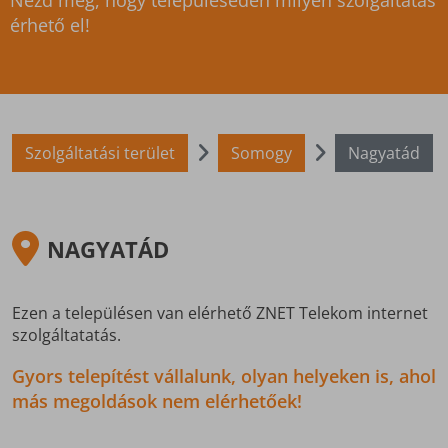
Nézd meg, hogy településeden milyen szolgáltatás
érhető el!
Szolgáltatási terület
Somogy
Nagyatád
NAGYATÁD
Ezen a településen van elérhető ZNET Telekom internet
szolgáltatatás.
Gyors telepítést vállalunk, olyan helyeken is, ahol
más megoldások nem elérhetőek!