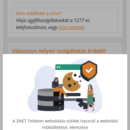
Nem található a címe?
Hívja ügyfélszolgálatunkat a 1277-es
telefonszámon, vagy
írjon nekünk!
Válasszon milyen szolgáltatás érdekli!
Lakossági Internet
Otthoni internet, telefon és tv
szolgáltatás
Érdekel
A ZNET Telekom weboldala sütiket használ a weboldal
működtetése, elemzése