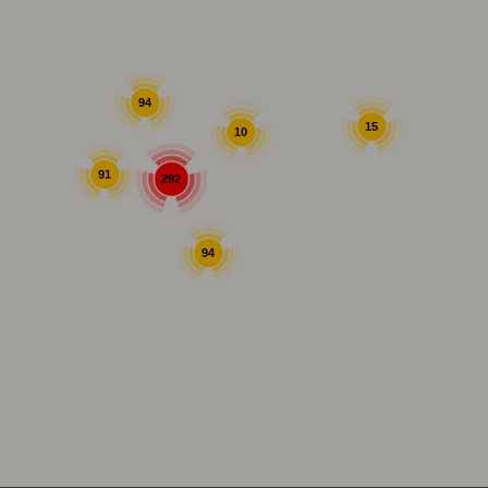
94
15
10
91
292
94