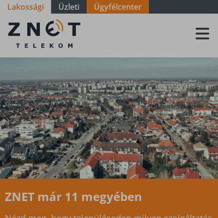
Lakossági
Üzleti
Ügyfélcenter
Szolgáltatási
terület -
Somogy -
Nagyatád
ZNET már 11 megyében