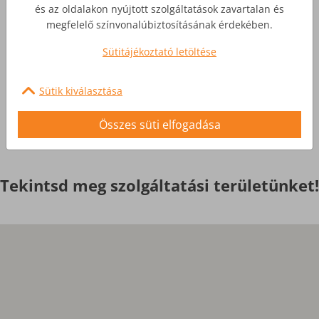
Üzleti Internet
és az oldalakon nyújtott szolgáltatások zavartalan és
megfelelő színvonalúbiztosításának érdekében.
Nagyobb igényekre, egyedi
Sütitájékoztató letöltése
szolgáltatások
Sütik kiválasztása
Érdekel
Összes süti elfogadása
Tekintsd meg szolgáltatási területünket!