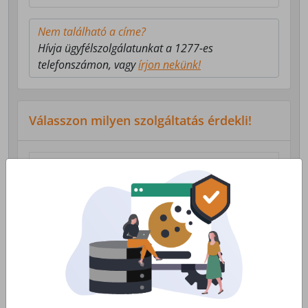
Nem található a címe?
Hívja ügyfélszolgálatunkat a 1277-es
telefonszámon, vagy
írjon nekünk!
Válasszon milyen szolgáltatás érdekli!
Lakossági Internet
Otthoni internet, telefon és tv
szolgáltatás
Érdekel