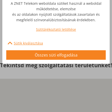
Üzleti Internet
A ZNET Telekom weboldala sütiket használ a weboldal
működtetése, elemzése
Nagyobb igényekre, egyedi
és az oldalakon nyújtott szolgáltatások zavartalan és
szolgáltatások
megfelelő színvonalúbiztosításának érdekében.
Sütitájékoztató letöltése
Érdekel
Sütik kiválasztása
Összes süti elfogadása
Tekintsd meg szolgáltatási területünket!