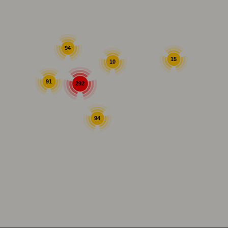
94
15
10
91
292
94