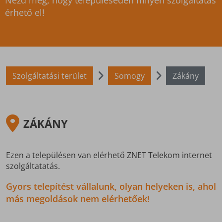
Nézd meg, hogy településeden milyen szolgáltatás
érhető el!
Szolgáltatási terület
Somogy
Zákány
ZÁKÁNY
Ezen a településen van elérhető ZNET Telekom internet
szolgáltatatás.
Gyors telepítést vállalunk, olyan helyeken is, ahol
más megoldások nem elérhetőek!