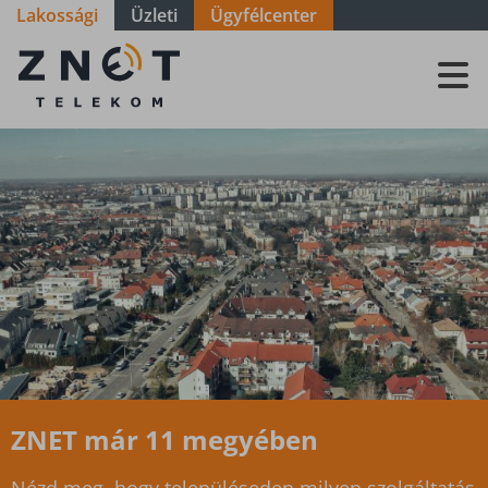
Lakossági
Üzleti
Ügyfélcenter
Szolgáltatási
terület -
Somogy -
Zákány
ZNET már 11 megyében