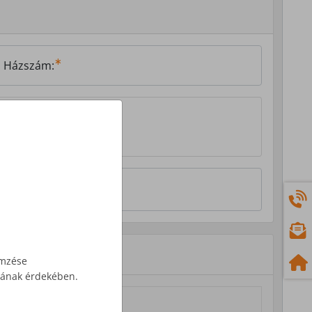
Házszám:
emzése
ásának érdekében.