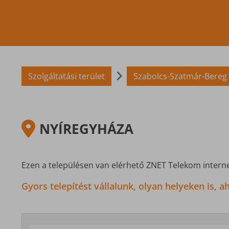
Szolgáltatási terület
Szabolcs-Szatmár-Bereg
NYÍREGYHÁZA
Ezen a településen van elérhető ZNET Telekom interne
Gyors telepítést vállalunk, olyan helyeken is,