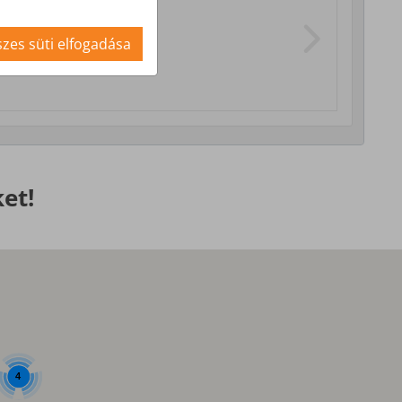
i szolgáltatások
zes süti elfogadása
et!
4