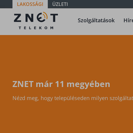
LAKOSSÁGI
ÜZLETI
Szolgáltatási
Szolgáltatások
Hír
terület -
Szabolcs-
Szatmár-
Bereg -
Nyíregyháza
ZNET már 11 megyében
Nézd meg, hogy településeden milyen szolgáltat