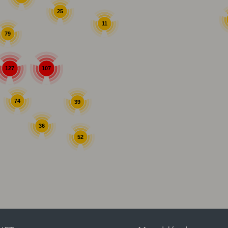
25
11
79
107
127
74
39
36
52