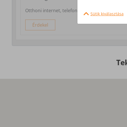
Otthoni internet, telefon és tv szolgáltatás
Sütik kiválasztása
Érdekel
Te