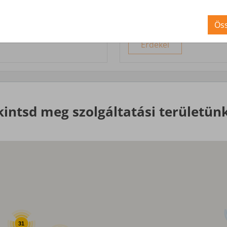
Nagyobb igényekre, egyed
Öss
Érdekel
kintsd meg szolgáltatási területünk
31