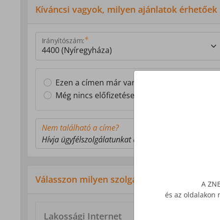
Kíváncsi vagyok, milyen ajánlatok érhetőek
Irányítószám:
Ezen a címen már van Z-NET előfizetésem
Még nincs előfizetésem ezen a címen
Nem található a címe?
Hívja ügyfélszolgálatunkat a 1277-es telefonszámon
Válasszon milyen szolgáltatás érdekli!
A ZNE
és az oldalakon 
Lakossági Internet