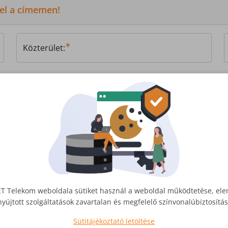
 el a címemen!
Közterület:
, vagy
írjon nekünk!
T Telekom weboldala sütiket használ a weboldal működtetése, el
nyújtott szolgáltatások zavartalan és megfelelő színvonalúbiztosít
Sütitájékoztató letöltése
Üzleti Internet