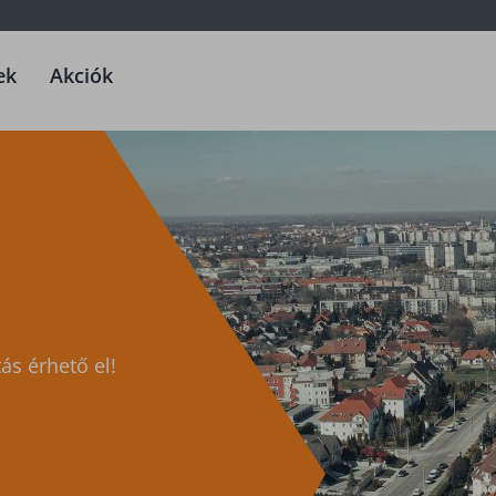
ek
Akciók
ás érhető el!