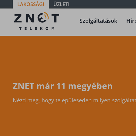
LAKOSSÁGI
ÜZLETI
Szolgáltatási
Szolgáltatások
Hír
terület -
Vas - Kám
ZNET már 11 megyében
Nézd meg, hogy településeden milyen szolgáltat