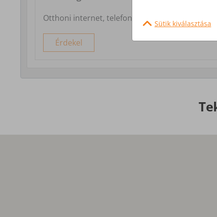
Otthoni internet, telefon és tv szolgáltatás
Sütik kiválasztása
Érdekel
Te