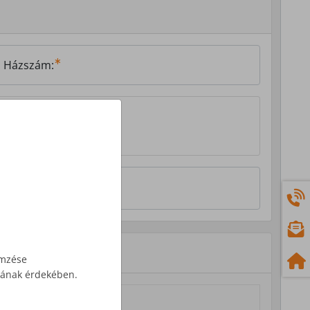
Házszám:
emzése
ásának érdekében.