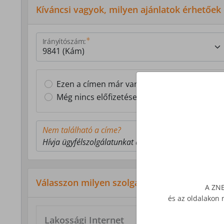
Kíváncsi vagyok, milyen ajánlatok érhetőek
Irányítószám:
Ezen a címen már van Z-NET előfizetésem
Még nincs előfizetésem ezen a címen
Nem található a címe?
Hívja ügyfélszolgálatunkat a 1277-es telefonszámon
Válasszon milyen szolgáltatás érdekli!
A ZNE
és az oldalakon 
Lakossági Internet