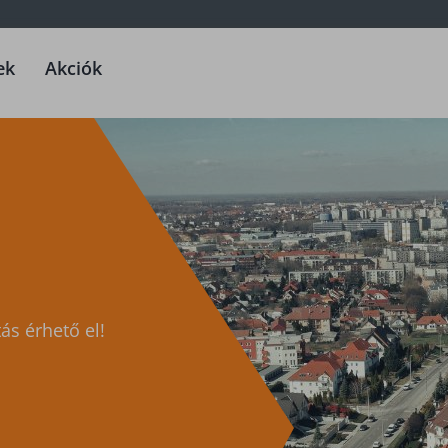
ek
Akciók
ás érhető el!