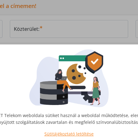
 el a címemen!
Közterület:
, vagy
írjon nekünk!
T Telekom weboldala sütiket használ a weboldal működtetése, el
nyújtott szolgáltatások zavartalan és megfelelő színvonalúbiztosít
Sütitájékoztató letöltése
Üzleti Internet