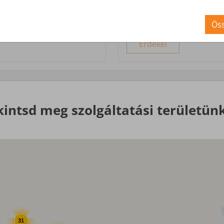
Nagyobb igényekre, egyed
Öss
Érdekel
kintsd meg szolgáltatási területünk
31