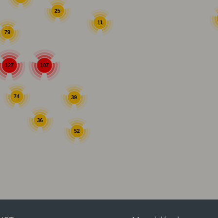
25
11
79
107
127
74
39
36
52