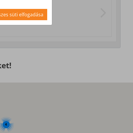
i szolgáltatások
zes süti elfogadása
et!
4