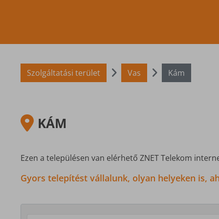
Szolgáltatási terület
Vas
Kám
KÁM
Ezen a településen van elérhető ZNET Telekom interne
Gyors telepítést vállalunk, olyan helyeken is,