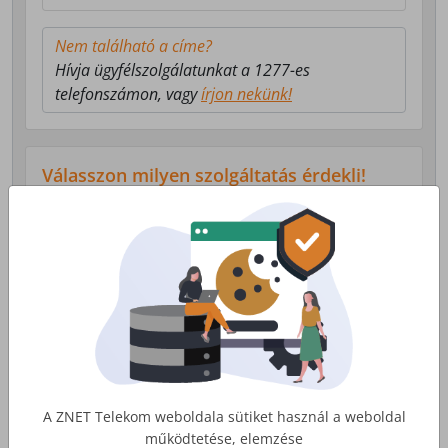
Nem található a címe?
Hívja ügyfélszolgálatunkat a 1277-es
telefonszámon, vagy
írjon nekünk!
Válasszon milyen szolgáltatás érdekli!
Lakossági Internet
Otthoni internet, telefon és tv
szolgáltatás
Érdekel
A ZNET Telekom weboldala sütiket használ a weboldal
működtetése, elemzése