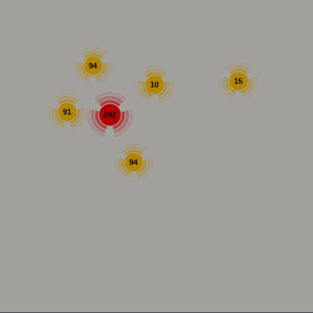
94
15
10
91
292
94