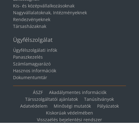
Kis- és középvállalkozásoknak
Nagyvállalatoknak, Intézményeknek
Rendezvényeknek
Társasházaknak
Ügyfélszolgálat
Ügyfélszolgálati infók
Panaszkezelés
Számlamagyarázó
Hasznos információk
Dokumentumtár
ÁSZF
Akadálymentes információk
Társszolgáltatói ajánlatok
Tanúsítványok
Adatvédelem
Minőségi mutatók
Pályázatok
Kiskorúak védelmében
Visszaélés bejelentési rendszer