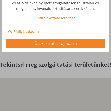
Üzleti Internet
és az oldalakon nyújtott szolgáltatások zavartalan és
megfelelő színvonalúbiztosításának érdekében.
Nagyobb igényekre, egyedi
Sütitájékoztató letöltése
szolgáltatások
Sütik kiválasztása
Érdekel
Összes süti elfogadása
Tekintsd meg szolgáltatási területünket!