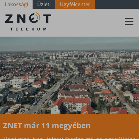
Lakossági
Üzleti
Ügyfélcenter
Szolgáltatási
terület - Vas -
Mikosszéplak
ZNET már 11 megyében