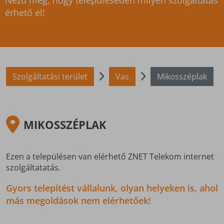
Nézd meg, hogy településeden milyen szolgáltatás
érhető el!
Szolgáltatási terület
Vas
Mikosszéplak
MIKOSSZÉPLAK
Ezen a településen van elérhető ZNET Telekom internet
szolgáltatatás.
Gyors telepítést vállalunk, olyan helyeken is, ahol
más megoldások nem elérhetőek!