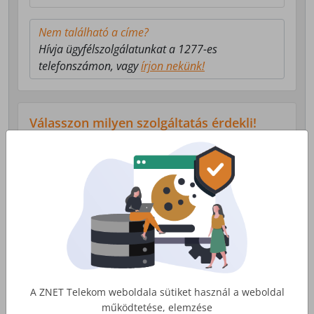
Nem található a címe?
Hívja ügyfélszolgálatunkat a 1277-es
telefonszámon, vagy
írjon nekünk!
Válasszon milyen szolgáltatás érdekli!
Lakossági Internet
Otthoni internet, telefon és tv
szolgáltatás
Érdekel
A ZNET Telekom weboldala sütiket használ a weboldal
működtetése, elemzése