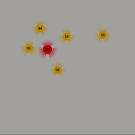
94
15
10
91
292
94