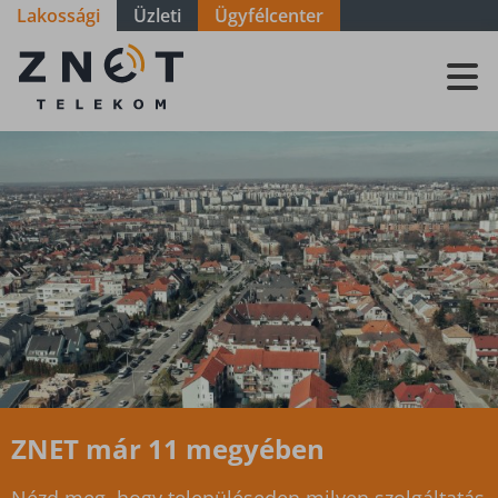
Lakossági
Üzleti
Ügyfélcenter
Szolgáltatási
terület - Vas -
Telekes
ZNET már 11 megyében