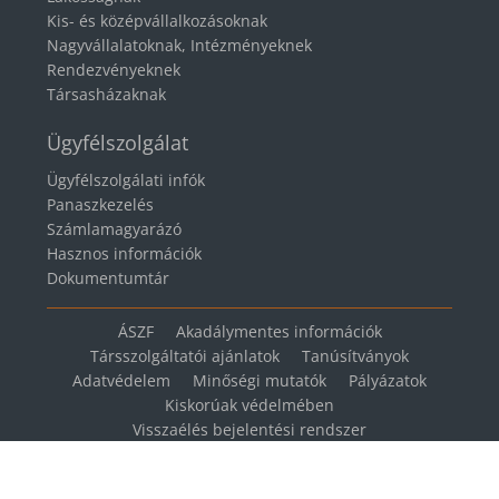
Kis- és középvállalkozásoknak
Nagyvállalatoknak, Intézményeknek
Rendezvényeknek
Társasházaknak
Ügyfélszolgálat
Ügyfélszolgálati infók
Panaszkezelés
Számlamagyarázó
Hasznos információk
Dokumentumtár
ÁSZF
Akadálymentes információk
Társszolgáltatói ajánlatok
Tanúsítványok
Adatvédelem
Minőségi mutatók
Pályázatok
Kiskorúak védelmében
Visszaélés bejelentési rendszer