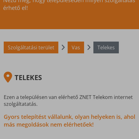
Nézd meg, hogy településeden milyen szolgáltatás
érhető el!
Szolgáltatási terület
Vas
Telekes
TELEKES
Ezen a településen van elérhető ZNET Telekom internet
szolgáltatatás.
Gyors telepítést vállalunk, olyan helyeken is, ahol
más megoldások nem elérhetőek!