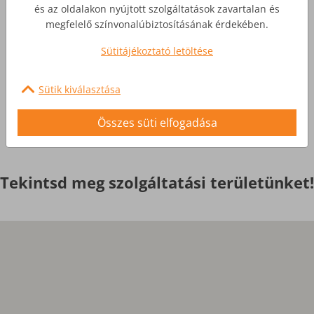
Üzleti Internet
és az oldalakon nyújtott szolgáltatások zavartalan és
megfelelő színvonalúbiztosításának érdekében.
Nagyobb igényekre, egyedi
Sütitájékoztató letöltése
szolgáltatások
Sütik kiválasztása
Érdekel
Összes süti elfogadása
Tekintsd meg szolgáltatási területünket!