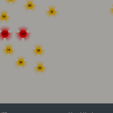
25
11
79
107
127
74
39
36
52