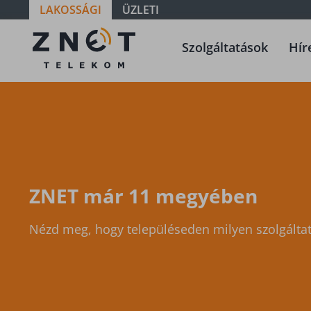
LAKOSSÁGI
ÜZLETI
Szolgáltatási
Szolgáltatások
Hír
terület -
Vas -
Vasszilvágy
ZNET már 11 megyében
Nézd meg, hogy településeden milyen szolgáltat