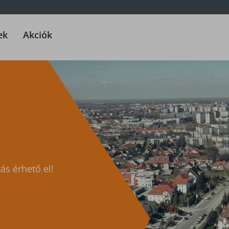
ek
Akciók
ás érhető el!