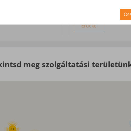
Nagyobb igényekre, egyed
Öss
Érdekel
kintsd meg szolgáltatási területünk
31