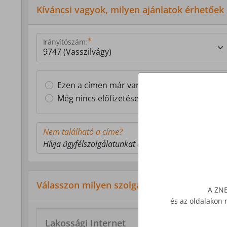
Kíváncsi vagyok, milyen ajánlatok érhetőek
Irányítószám:
Ezen a címen már van Z-NET előfizetésem
Még nincs előfizetésem ezen a címen
Nem található a címe?
Hívja ügyfélszolgálatunkat a 1277-es telefonszámon
Válasszon milyen szolgáltatás érdekli!
A ZNE
és az oldalakon 
Lakossági Internet