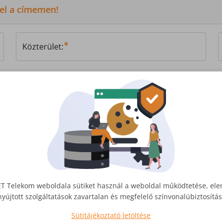
 el a címemen!
Közterület:
, vagy
írjon nekünk!
T Telekom weboldala sütiket használ a weboldal működtetése, el
nyújtott szolgáltatások zavartalan és megfelelő színvonalúbiztosít
Sütitájékoztató letöltése
Üzleti Internet