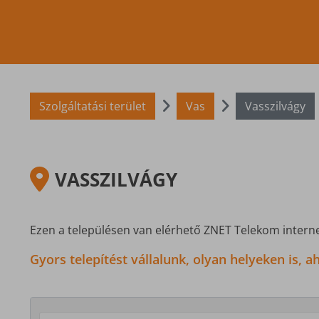
Szolgáltatási terület
Vas
Vasszilvágy
VASSZILVÁGY
Ezen a településen van elérhető ZNET Telekom interne
Gyors telepítést vállalunk, olyan helyeken is,