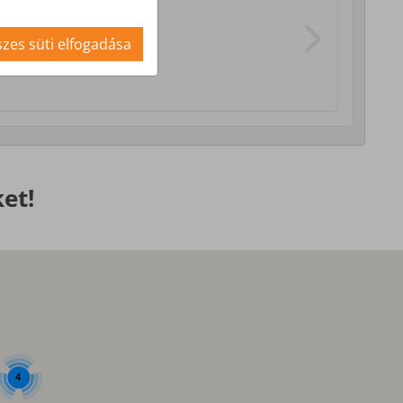
i szolgáltatások
zes süti elfogadása
et!
4