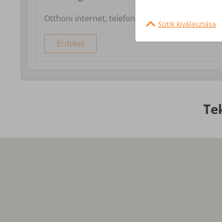
Otthoni internet, telefon és tv szolgáltatás
Sütik kiválasztása
Érdekel
Te