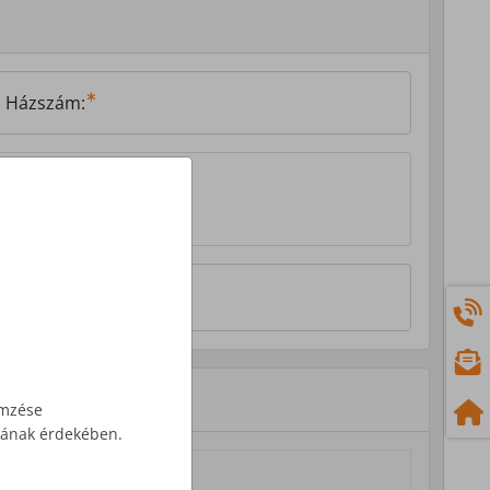
Házszám:
emzése
ásának érdekében.