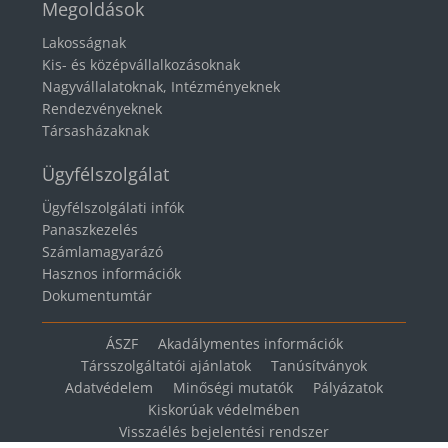
Megoldások
Lakosságnak
Kis- és középvállalkozásoknak
Nagyvállalatoknak, Intézményeknek
Rendezvényeknek
Társasházaknak
Ügyfélszolgálat
Ügyfélszolgálati infók
Panaszkezelés
Számlamagyarázó
Hasznos információk
Dokumentumtár
ÁSZF
Akadálymentes információk
Társszolgáltatói ajánlatok
Tanúsítványok
Adatvédelem
Minőségi mutatók
Pályázatok
Kiskorúak védelmében
Visszaélés bejelentési rendszer