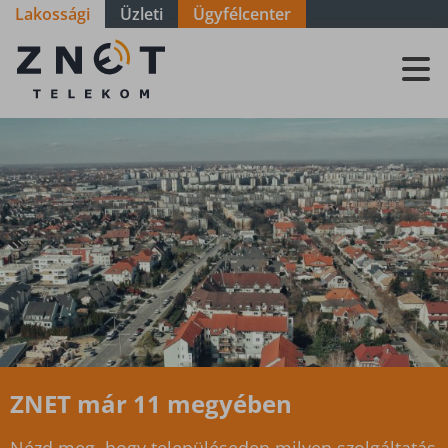
Lakossági
Üzleti
Ügyfélcenter
Szolgáltatási
terület -
Veszprém -
Zalahaláp
ZNET már 11 megyében