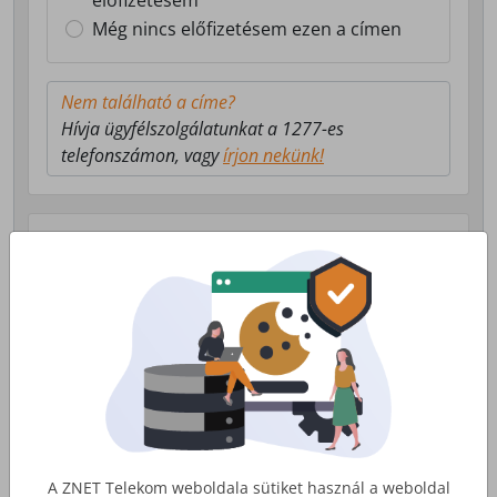
előfizetésem
Még nincs előfizetésem ezen a címen
Nem található a címe?
Hívja ügyfélszolgálatunkat a 1277-es
telefonszámon, vagy
írjon nekünk!
Válasszon milyen szolgáltatás érdekli!
Lakossági Internet
Otthoni internet, telefon és tv
szolgáltatás
Érdekel
A ZNET Telekom weboldala sütiket használ a weboldal