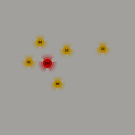
94
15
10
91
292
94