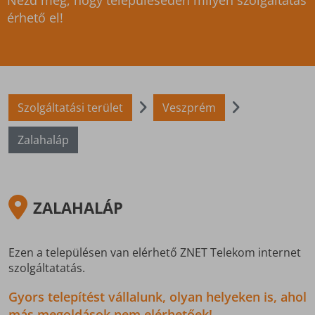
Nézd meg, hogy településeden milyen szolgáltatás
érhető el!
Szolgáltatási terület
Veszprém
Zalahaláp
ZALAHALÁP
Ezen a településen van elérhető ZNET Telekom internet
szolgáltatatás.
Gyors telepítést vállalunk, olyan helyeken is, ahol
más megoldások nem elérhetőek!