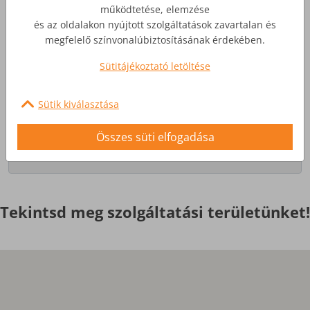
működtetése, elemzése
és az oldalakon nyújtott szolgáltatások zavartalan és
Üzleti Internet
megfelelő színvonalúbiztosításának érdekében.
Sütitájékoztató letöltése
Nagyobb igényekre, egyedi
szolgáltatások
Sütik kiválasztása
Érdekel
Összes süti elfogadása
Tekintsd meg szolgáltatási területünket!