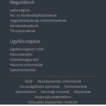
Megoldások
Lakosságnak
Kis- és középvállalkozásoknak
Nagyvállalatoknak, Intézményeknek
Rendezvényeknek
Társasházaknak
Ügyfélszolgálat
Ügyfélszolgálati infók
Panaszkezelés
Számlamagyarázó
Hasznos információk
Dokumentumtár
ÁSZF
Akadálymentes információk
Társszolgáltatói ajánlatok
Tanúsítványok
Adatvédelem
Minőségi mutatók
Pályázatok
Kiskorúak védelmében
Visszaélés bejelentési rendszer