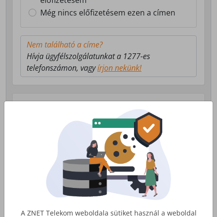
előfizetésem
Még nincs előfizetésem ezen a címen
Nem található a címe?
Hívja ügyfélszolgálatunkat a 1277-es
telefonszámon, vagy
írjon nekünk!
Válasszon milyen szolgáltatás érdekli!
Lakossági Internet
Otthoni internet, telefon és tv
szolgáltatás
Érdekel
A ZNET Telekom weboldala sütiket használ a weboldal