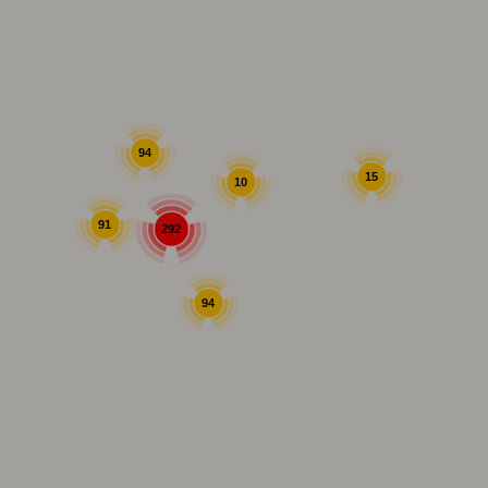
94
15
10
91
292
94