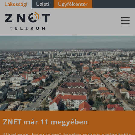
Lakossági
Üzleti
Ügyfélcenter
Szolgáltatási
terület - Zala
-
Balatongyörök
ZNET már 11 megyében