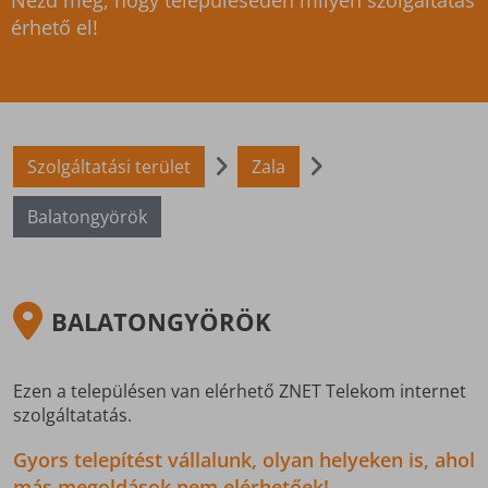
Nézd meg, hogy településeden milyen szolgáltatás
érhető el!
Szolgáltatási terület
Zala
Balatongyörök
BALATONGYÖRÖK
Ezen a településen van elérhető ZNET Telekom internet
szolgáltatatás.
Gyors telepítést vállalunk, olyan helyeken is, ahol
más megoldások nem elérhetőek!