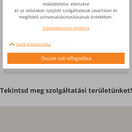
működtetése, elemzése
és az oldalakon nyújtott szolgáltatások zavartalan és
Üzleti Internet
megfelelő színvonalúbiztosításának érdekében.
Sütitájékoztató letöltése
Nagyobb igényekre, egyedi
szolgáltatások
Sütik kiválasztása
Érdekel
Összes süti elfogadása
Tekintsd meg szolgáltatási területünket!