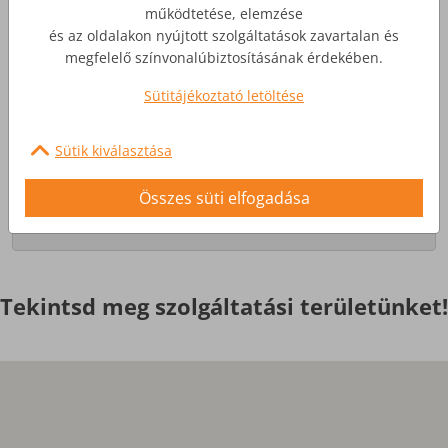
működtetése, elemzése
és az oldalakon nyújtott szolgáltatások zavartalan és
Üzleti Internet
megfelelő színvonalúbiztosításának érdekében.
Sütitájékoztató letöltése
Nagyobb igényekre, egyedi
szolgáltatások
Sütik kiválasztása
Érdekel
Összes süti elfogadása
Tekintsd meg szolgáltatási területünket!