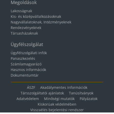
Megoldások
Lakosságnak
Kis- és középvállalkozásoknak
Nagyvállalatoknak, Intézményeknek
Rendezvényeknek
Társasházaknak
Ügyfélszolgálat
Ügyfélszolgálati infók
Panaszkezelés
Számlamagyarázó
Hasznos információk
Dokumentumtár
ÁSZF
Akadálymentes információk
Társszolgáltatói ajánlatok
Tanúsítványok
Adatvédelem
Minőségi mutatók
Pályázatok
Kiskorúak védelmében
Visszaélés bejelentési rendszer