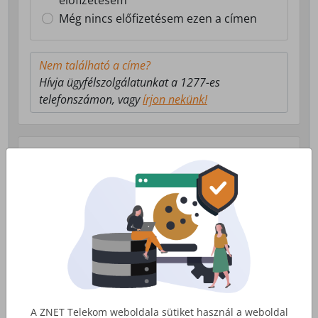
előfizetésem
Még nincs előfizetésem ezen a címen
Nem található a címe?
Hívja ügyfélszolgálatunkat a 1277-es
telefonszámon, vagy
írjon nekünk!
Válasszon milyen szolgáltatás érdekli!
Lakossági Internet
Otthoni internet, telefon és tv
szolgáltatás
Érdekel
A ZNET Telekom weboldala sütiket használ a weboldal