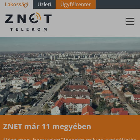
Lakossági
Üzleti
Ügyfélcenter
Szolgáltatási
terület - Zala
-
Cserszegtomaj
ZNET már 11 megyében