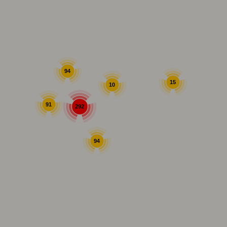
94
15
10
91
292
94