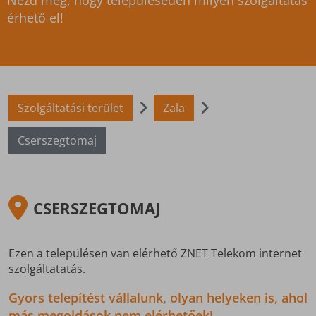
Nézd meg, hogy településeden milyen szolgáltatás
érhető el!
Szolgáltatási terület
Zala
Cserszegtomaj
CSERSZEGTOMAJ
Ezen a településen van elérhető ZNET Telekom internet
szolgáltatatás.
Gyors telepítést vállalunk, olyan helyeken is, ahol
más megoldások nem elérhetőek!