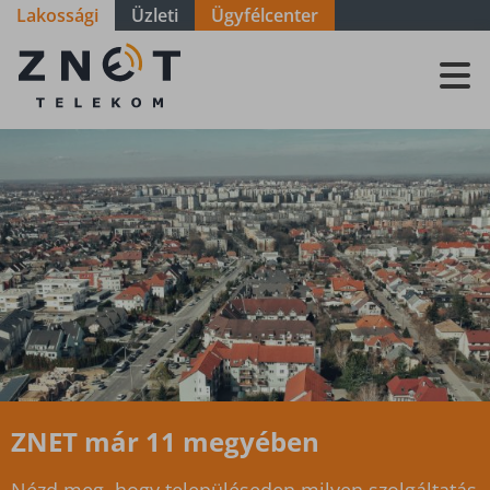
Lakossági
Üzleti
Ügyfélcenter
Szolgáltatási
terület - Zala
- Kisrécse
ZNET már 11 megyében