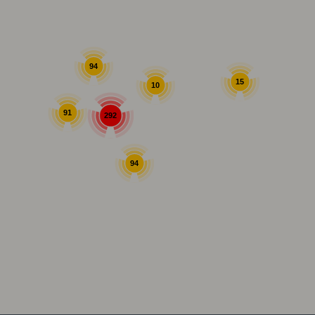
94
15
10
91
292
94