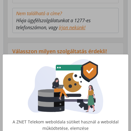
Nem található a címe?
Hívja ügyfélszolgálatunkat a 1277-es
telefonszámon, vagy
írjon nekünk!
Válasszon milyen szolgáltatás érdekli!
Lakossági Internet
Otthoni internet, telefon és tv
szolgáltatás
Érdekel
A ZNET Telekom weboldala sütiket használ a weboldal
működtetése, elemzése