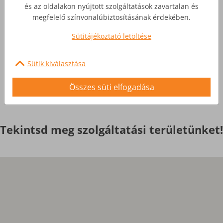
Üzleti Internet
és az oldalakon nyújtott szolgáltatások zavartalan és
megfelelő színvonalúbiztosításának érdekében.
Nagyobb igényekre, egyedi
Sütitájékoztató letöltése
szolgáltatások
Sütik kiválasztása
Érdekel
Összes süti elfogadása
Tekintsd meg szolgáltatási területünket!