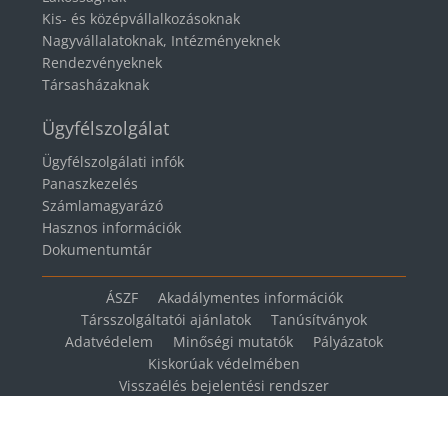
Kis- és középvállalkozásoknak
Nagyvállalatoknak, Intézményeknek
Rendezvényeknek
Társasházaknak
Ügyfélszolgálat
Ügyfélszolgálati infók
Panaszkezelés
Számlamagyarázó
Hasznos információk
Dokumentumtár
ÁSZF
Akadálymentes információk
Társszolgáltatói ajánlatok
Tanúsítványok
Adatvédelem
Minőségi mutatók
Pályázatok
Kiskorúak védelmében
Visszaélés bejelentési rendszer