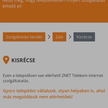
Nézd meg, hogy településeden milyen szolgáltatás
érhető el!
Szolgáltatási terület
Zala
Kisrécse
KISRÉCSE
Ezen a településen van elérhető ZNET Telekom internet
szolgáltatatás.
Gyors telepítést vállalunk, olyan helyeken is, ahol
más megoldások nem elérhetőek!