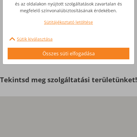
Üzleti Internet
és az oldalakon nyújtott szolgáltatások zavartalan és
megfelelő színvonalúbiztosításának érdekében.
Nagyobb igényekre, egyedi
Sütitájékoztató letöltése
szolgáltatások
Sütik kiválasztása
Érdekel
Összes süti elfogadása
Tekintsd meg szolgáltatási területünket!