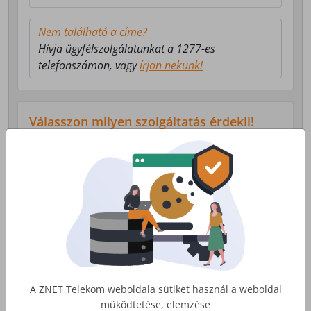
Nem található a címe?
Hívja ügyfélszolgálatunkat a 1277-es
telefonszámon, vagy
írjon nekünk!
Válasszon milyen szolgáltatás érdekli!
Lakossági Internet
Otthoni internet, telefon és tv
szolgáltatás
Érdekel
A ZNET Telekom weboldala sütiket használ a weboldal
működtetése, elemzése