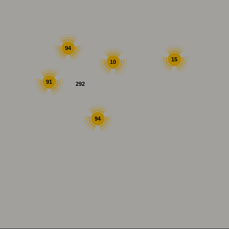
94
15
10
91
292
94