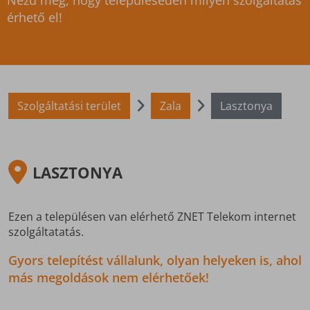
Nézd meg, hogy településeden milyen szolgáltatás
érhető el!
Szolgáltatási terület
Zala
Lasztonya
LASZTONYA
Ezen a településen van elérhető ZNET Telekom internet
szolgáltatatás.
Gyors telepítést vállalunk, olyan helyeken is, ahol
más megoldások nem elérhetőek!