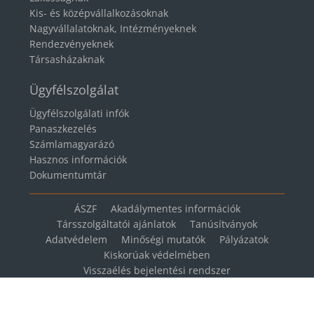
Kis- és középvállalkozásoknak
Nagyvállalatoknak, Intézményeknek
Rendezvényeknek
Társasházaknak
Ügyfélszolgálat
Ügyfélszolgálati infók
Panaszkezelés
Számlamagyarázó
Hasznos információk
Dokumentumtár
ÁSZF
Akadálymentes információk
Társszolgáltatói ajánlatok
Tanúsítványok
Adatvédelem
Minőségi mutatók
Pályázatok
Kiskorúak védelmében
Visszaélés bejelentési rendszer