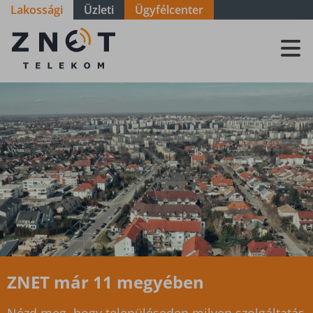
Lakossági
Üzleti
Ügyfélcenter
Szolgáltatási
terület - Zala
- Lasztonya
ZNET már 11 megyében