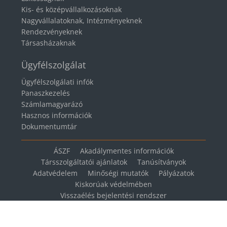
Kis- és középvállalkozásoknak
Nagyvállalatoknak, Intézményeknek
Rendezvényeknek
Társasházaknak
Ügyfélszolgálat
Ügyfélszolgálati infók
Panaszkezelés
Számlamagyarázó
Hasznos információk
Dokumentumtár
ÁSZF
Akadálymentes információk
Társszolgáltatói ajánlatok
Tanúsítványok
Adatvédelem
Minőségi mutatók
Pályázatok
Kiskorúak védelmében
Visszaélés bejelentési rendszer