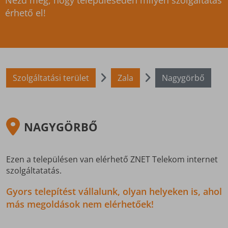
Nézd meg, hogy településeden milyen szolgáltatás
érhető el!
Szolgáltatási terület
Zala
Nagygörbő
NAGYGÖRBŐ
Ezen a településen van elérhető ZNET Telekom internet
szolgáltatatás.
Gyors telepítést vállalunk, olyan helyeken is, ahol
más megoldások nem elérhetőek!