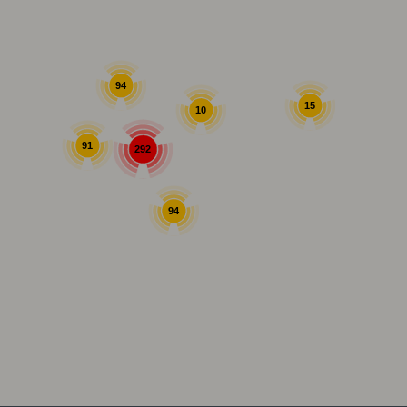
94
15
10
91
292
94