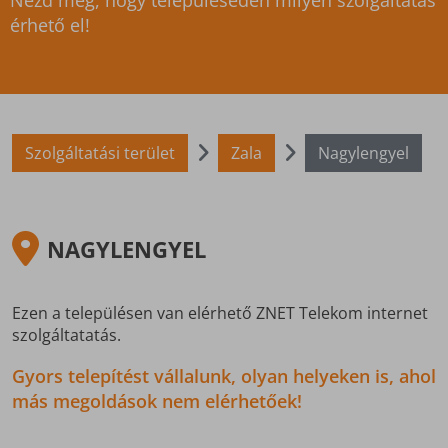
Nézd meg, hogy településeden milyen szolgáltatás
érhető el!
Szolgáltatási terület
Zala
Nagylengyel
NAGYLENGYEL
Ezen a településen van elérhető ZNET Telekom internet
szolgáltatatás.
Gyors telepítést vállalunk, olyan helyeken is, ahol
más megoldások nem elérhetőek!