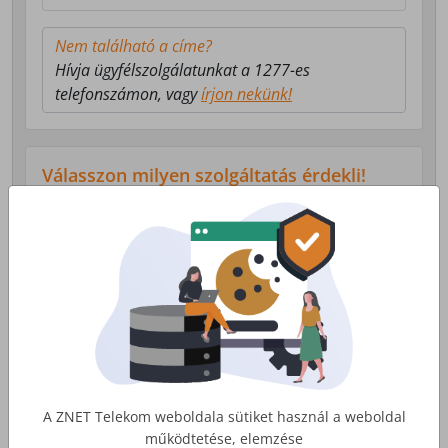
Nem található a címe?
Hívja ügyfélszolgálatunkat a 1277-es
telefonszámon, vagy
írjon nekünk!
Válasszon milyen szolgáltatás érdekli!
Lakossági Internet
Otthoni internet, telefon és tv
szolgáltatás
Érdekel
A ZNET Telekom weboldala sütiket használ a weboldal
működtetése, elemzése