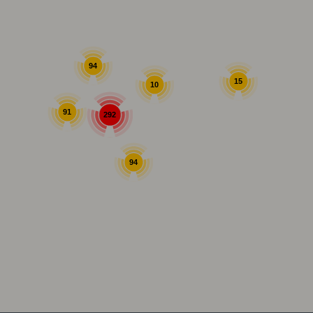
94
15
10
91
292
94