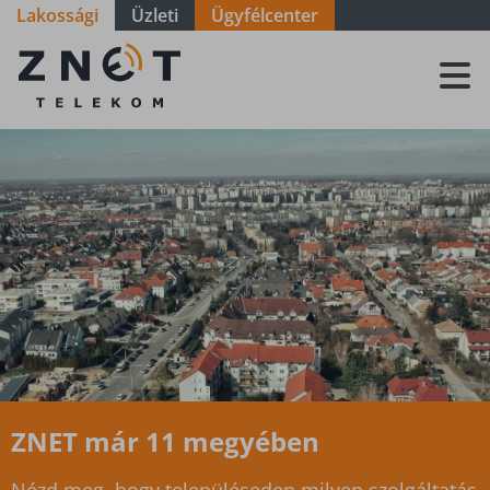
Lakossági
Üzleti
Ügyfélcenter
Szolgáltatási
terület - Zala
-
Nagylengyel
ZNET már 11 megyében