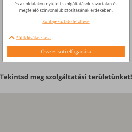
Üzleti Internet
és az oldalakon nyújtott szolgáltatások zavartalan és
megfelelő színvonalúbiztosításának érdekében.
Nagyobb igényekre, egyedi
Sütitájékoztató letöltése
szolgáltatások
Sütik kiválasztása
Érdekel
Összes süti elfogadása
Tekintsd meg szolgáltatási területünket!