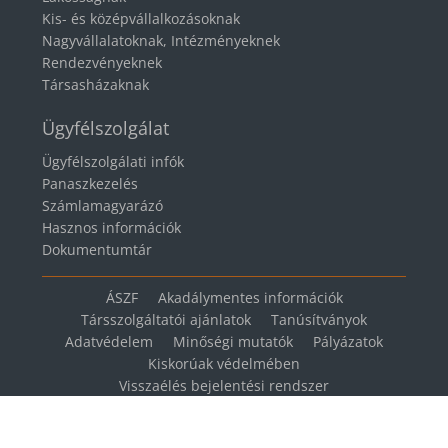
Kis- és középvállalkozásoknak
Nagyvállalatoknak, Intézményeknek
Rendezvényeknek
Társasházaknak
Ügyfélszolgálat
Ügyfélszolgálati infók
Panaszkezelés
Számlamagyarázó
Hasznos információk
Dokumentumtár
ÁSZF
Akadálymentes információk
Társszolgáltatói ajánlatok
Tanúsítványok
Adatvédelem
Minőségi mutatók
Pályázatok
Kiskorúak védelmében
Visszaélés bejelentési rendszer