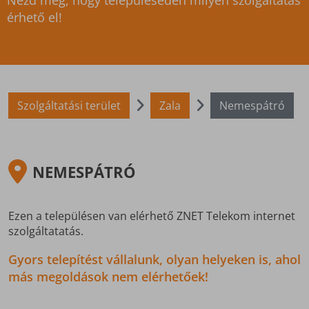
Nézd meg, hogy településeden milyen szolgáltatás
érhető el!
Szolgáltatási terület
Zala
Nemespátró
NEMESPÁTRÓ
Ezen a településen van elérhető ZNET Telekom internet
szolgáltatatás.
Gyors telepítést vállalunk, olyan helyeken is, ahol
más megoldások nem elérhetőek!