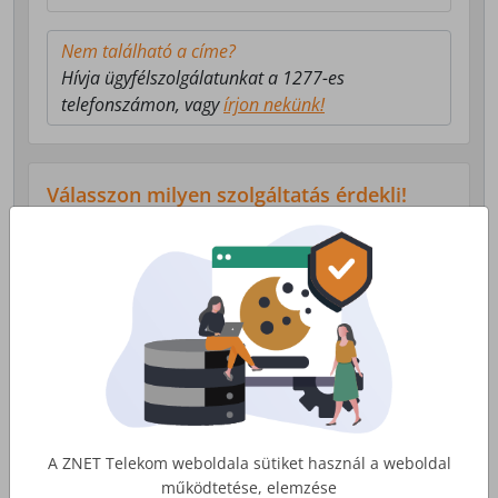
Nem található a címe?
Hívja ügyfélszolgálatunkat a 1277-es
telefonszámon, vagy
írjon nekünk!
Válasszon milyen szolgáltatás érdekli!
Lakossági Internet
Otthoni internet, telefon és tv
szolgáltatás
Érdekel
A ZNET Telekom weboldala sütiket használ a weboldal
működtetése, elemzése