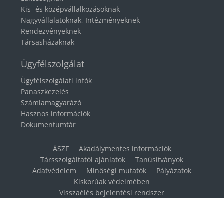
Kis- és középvállalkozásoknak
Nagyvállalatoknak, Intézményeknek
Rendezvényeknek
Társasházaknak
Ügyfélszolgálat
Ügyfélszolgálati infók
Panaszkezelés
Számlamagyarázó
Hasznos információk
Dokumentumtár
ÁSZF
Akadálymentes információk
Társszolgáltatói ajánlatok
Tanúsítványok
Adatvédelem
Minőségi mutatók
Pályázatok
Kiskorúak védelmében
Visszaélés bejelentési rendszer