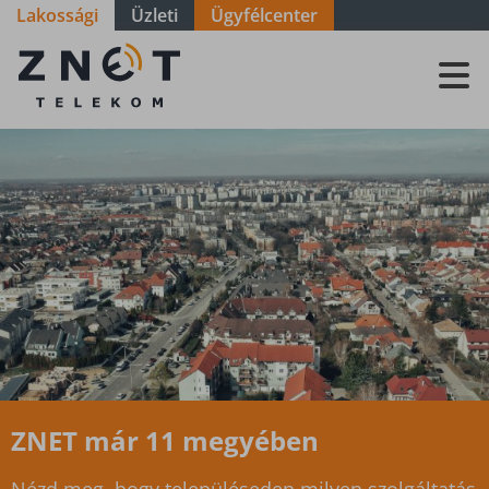
Lakossági
Üzleti
Ügyfélcenter
Szolgáltatási
terület - Zala
-
Nemespátró
ZNET már 11 megyében