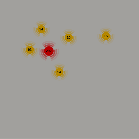
94
15
10
91
292
94