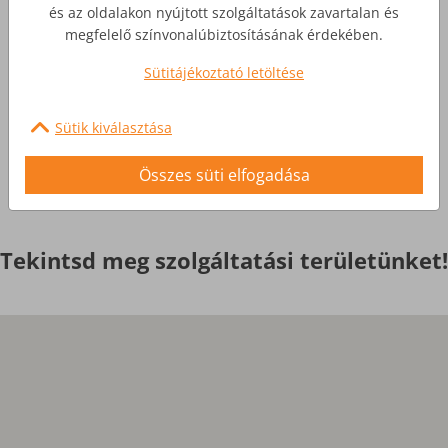
Üzleti Internet
és az oldalakon nyújtott szolgáltatások zavartalan és
megfelelő színvonalúbiztosításának érdekében.
Nagyobb igényekre, egyedi
Sütitájékoztató letöltése
szolgáltatások
Sütik kiválasztása
Érdekel
Összes süti elfogadása
Tekintsd meg szolgáltatási területünket!