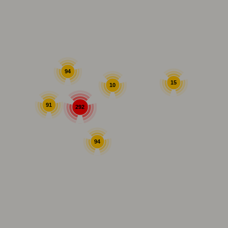
94
15
10
91
292
94