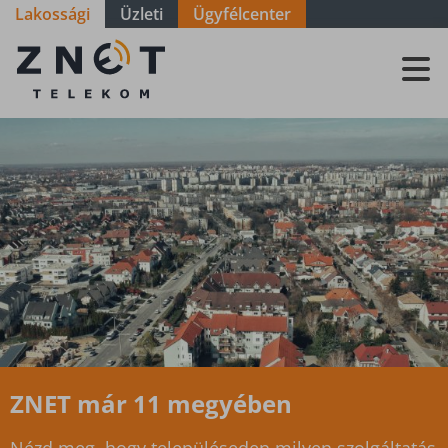
Lakossági
Üzleti
Ügyfélcenter
Szolgáltatási
terület - Zala
-
Tótszentmárton
ZNET már 11 megyében