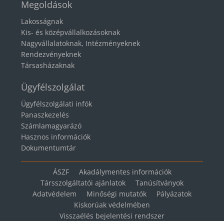
Megoldások
Lakosságnak
Kis- és középvállalkozásoknak
Nagyvállalatoknak, Intézményeknek
Rendezvényeknek
Társasházaknak
Ügyfélszolgálat
Ügyfélszolgálati infók
Panaszkezelés
Számlamagyarázó
Hasznos információk
Dokumentumtár
ÁSZF
Akadálymentes információk
Társszolgáltatói ajánlatok
Tanúsítványok
Adatvédelem
Minőségi mutatók
Pályázatok
Kiskorúak védelmében
Visszaélés bejelentési rendszer