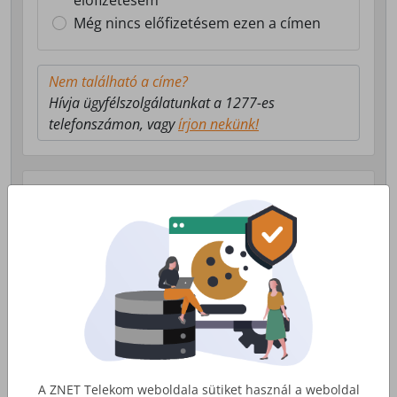
előfizetésem
Még nincs előfizetésem ezen a címen
Nem található a címe?
Hívja ügyfélszolgálatunkat a 1277-es
telefonszámon, vagy
írjon nekünk!
Válasszon milyen szolgáltatás érdekli!
Lakossági Internet
Otthoni internet, telefon és tv
szolgáltatás
Érdekel
A ZNET Telekom weboldala sütiket használ a weboldal