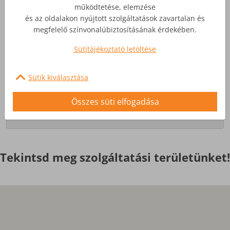
működtetése, elemzése
és az oldalakon nyújtott szolgáltatások zavartalan és
Üzleti Internet
megfelelő színvonalúbiztosításának érdekében.
Sütitájékoztató letöltése
Nagyobb igényekre, egyedi
szolgáltatások
Sütik kiválasztása
Érdekel
Összes süti elfogadása
Tekintsd meg szolgáltatási területünket!