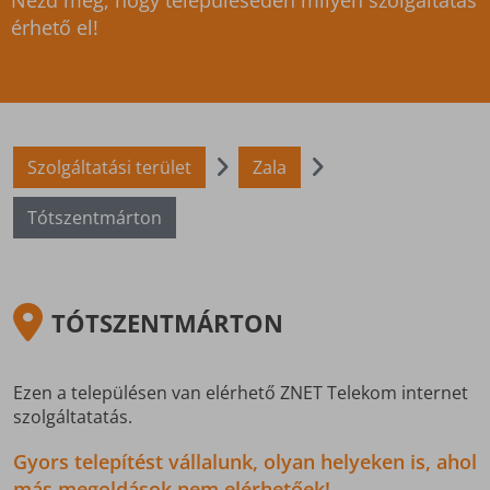
Nézd meg, hogy településeden milyen szolgáltatás
érhető el!
Szolgáltatási terület
Zala
Tótszentmárton
TÓTSZENTMÁRTON
Ezen a településen van elérhető ZNET Telekom internet
szolgáltatatás.
Gyors telepítést vállalunk, olyan helyeken is, ahol
más megoldások nem elérhetőek!