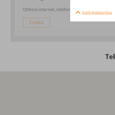
Otthoni internet, telefon és tv szolgáltatás
Sütik kiválasztása
Érdekel
Te