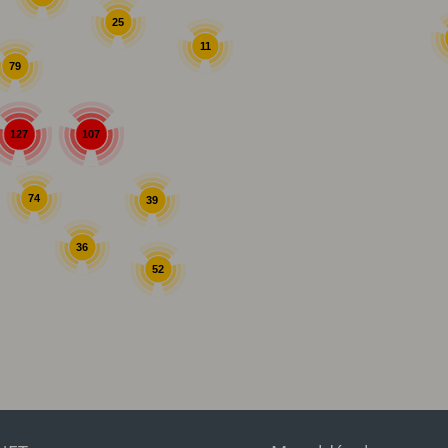
25
11
79
107
127
74
39
36
52