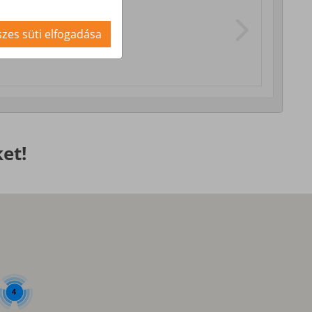
i szolgáltatások
zes süti elfogadása
et!
4