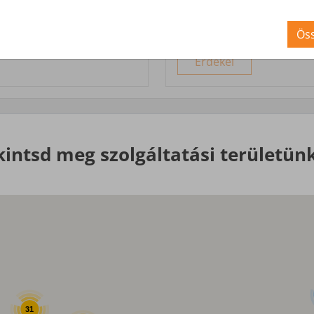
Nagyobb igényekre, egyed
Öss
Érdekel
kintsd meg szolgáltatási területünk
31