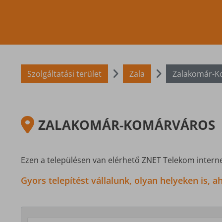
Szolgáltatási terület
Zala
Zalakomár-K
ZALAKOMÁR-KOMÁRVÁROS
Ezen a településen van elérhető ZNET Telekom interne
Gyors telepítést vállalunk, olyan helyeken is,