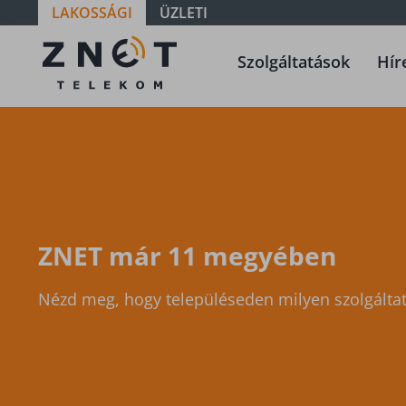
LAKOSSÁGI
ÜZLETI
Szolgáltatási
Szolgáltatások
Hír
terület -
Zala -
Zalakomár-
Komárváros
ZNET már 11 megyében
Nézd meg, hogy településeden milyen szolgáltat