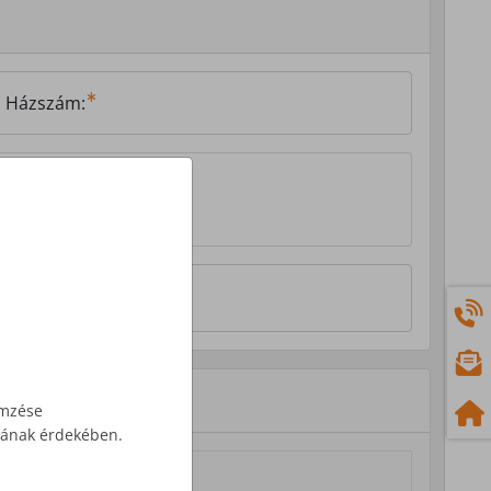
Házszám:
emzése
ásának érdekében.