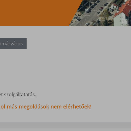
omárváros
t szolgáltatatás.
 ahol más megoldások nem elérhetőek!