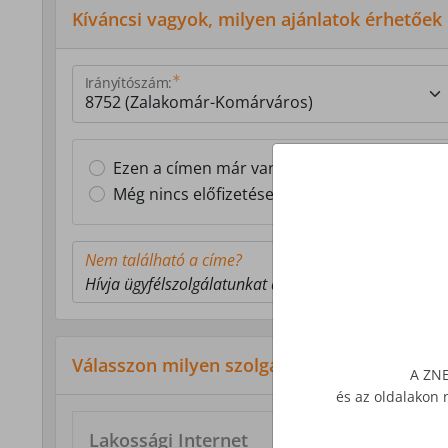
Kíváncsi vagyok, milyen ajánlatok érhetőek
Irányítószám:
Ezen a címen már van Z-NET előfizetésem
Még nincs előfizetésem ezen a címen
Nem található a címe?
Hívja ügyfélszolgálatunkat a 1277-es telefonszámon
Válasszon milyen szolgáltatás érdekli!
A ZNE
és az oldalakon 
Lakossági Internet