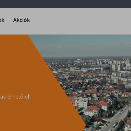
ek
Akciók
ás érhető el!