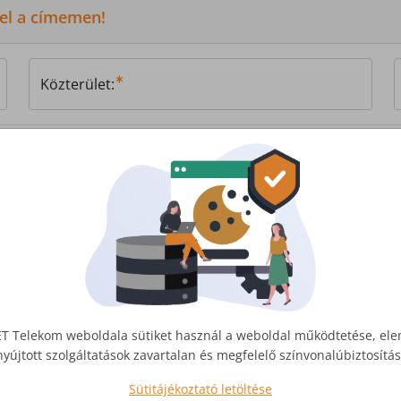
 el a címemen!
Közterület:
, vagy
írjon nekünk!
T Telekom weboldala sütiket használ a weboldal működtetése, el
nyújtott szolgáltatások zavartalan és megfelelő színvonalúbiztosít
Sütitájékoztató letöltése
Üzleti Internet