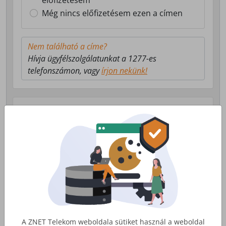
előfizetésem
Még nincs előfizetésem ezen a címen
Nem található a címe?
Hívja ügyfélszolgálatunkat a 1277-es
telefonszámon, vagy
írjon nekünk!
Válasszon milyen szolgáltatás érdekli!
Lakossági Internet
Otthoni internet, telefon és tv
szolgáltatás
Érdekel
A ZNET Telekom weboldala sütiket használ a weboldal