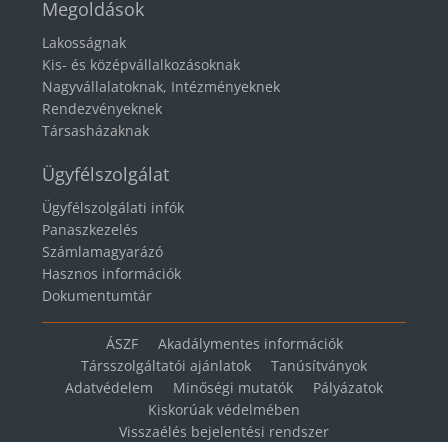
Megoldások
Lakosságnak
Kis- és középvállalkozásoknak
Nagyvállalatoknak, Intézményeknek
Rendezvényeknek
Társasházaknak
Ügyfélszolgálat
Ügyfélszolgálati infók
Panaszkezelés
Számlamagyarázó
Hasznos információk
Dokumentumtár
ÁSZF
Akadálymentes információk
Társszolgáltatói ajánlatok
Tanúsítványok
Adatvédelem
Minőségi mutatók
Pályázatok
Kiskorúak védelmében
Visszaélés bejelentési rendszer