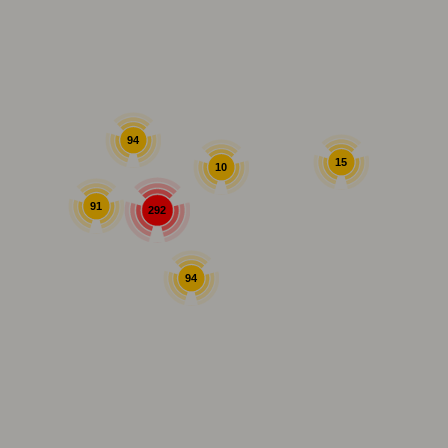
94
15
10
91
292
94