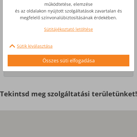
működtetése, elemzése
és az oldalakon nyújtott szolgáltatások zavartalan és
Üzleti Internet
megfelelő színvonalúbiztosításának érdekében.
Sütitájékoztató letöltése
Nagyobb igényekre, egyedi
szolgáltatások
Sütik kiválasztása
Érdekel
Összes süti elfogadása
Tekintsd meg szolgáltatási területünket!