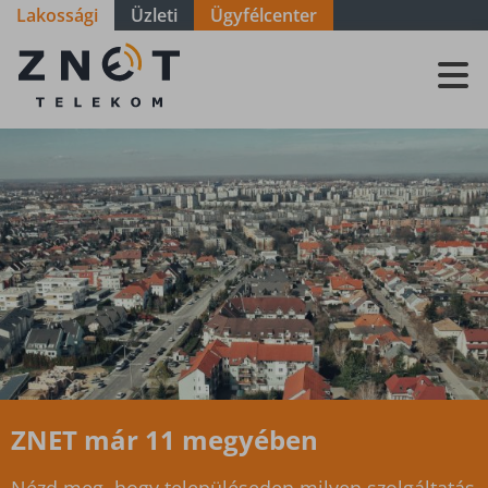
Lakossági
Üzleti
Ügyfélcenter
Szolgáltatási
terület - Zala
-
Zalaszentlászló
ZNET már 11 megyében