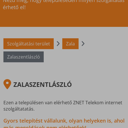
Nézd meg, hogy településeden milyen szolgáltatás
érhető el!
Szolgáltatási terület
Zala
Zalaszentlászló
ZALASZENTLÁSZLÓ
Ezen a településen van elérhető ZNET Telekom internet
szolgáltatatás.
Gyors telepítést vállalunk, olyan helyeken is, ahol
más megoldások nem elérhetőek!