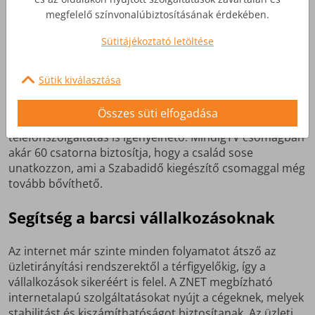
Azonban egy nagyobb családnál a SmartHome M vagy a
megfelelő színvonalúbiztosításának érdekében.
SmartHome L csomagot javasoljuk.
Sütitájékoztató letöltése
Sütik kiválasztása
TV és telefonszolgáltatás
Összes süti elfogadása
Az internetcsomagok mellé igény szerint TV és
telefonszolgáltatás is igényelhető. MindigTV csomagban
akár 60 csatorna biztosítja, hogy a család sose
unatkozzon, ami a Szabadidő kiegészítő csomaggal még
tovább bővíthető.
Segítség a barcsi vállalkozásoknak
Az internet már szinte minden folyamatot átsző az
üzletirányítási rendszerektől a térfigyelőkig, így a
vállalkozások sikeréért is felel. A ZNET megbízható
internetalapú szolgáltatásokat nyújt a cégeknek, melyek
stabilitást és kiszámíthatóságot biztosítanak. Az üzleti