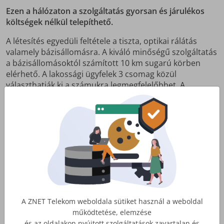
Ezen a hálózaton a szolgáltatás gyorsan és járulékos
költségek nélkül telepíthető.
A létesítés egyedüli feltétele a tiszta, optikai rálátás
valamely bázisállomásra. A kiváló minőségű szolgáltatás
a bázisállomásoktól számított 10 km sugarú körben
elérhető. A lakossági ügyfelek 3 csomag közül
választhatják ki a számukra legmegfelelőbbet. A
megrendelést követően a ZNET munkatársai a
helyszínen megvizsgálják, hogy van-e lehetőség a
szolgáltatás létesítésére az adott címen, pozitív elbírálás
esetén a bekötést azonnal el is végzik.
Melyik internetcsomag a legmegfelelőbb?
Röviden: bármelyik.
Már a SmartHome S csomag is elég a kényelmes
A ZNET Telekom weboldala sütiket használ a weboldal
böngészéshez
, streaming szolgáltatások (pl. Netflix,
működtetése, elemzése
HBO Go) megtekintéséhez és a videókonferenciákhoz is.
és az oldalakon nyújtott szolgáltatások zavartalan és