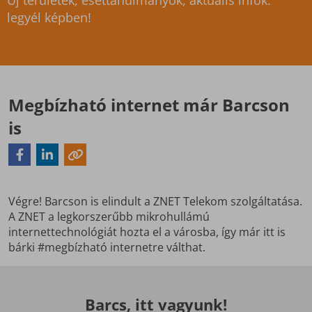
Új területek, esettanulmányok, aktuális infók:
legyél képben!
Megbízható internet már Barcson
is
Végre! Barcson is elindult a ZNET Telekom szolgáltatása.
A ZNET a legkorszerűbb mikrohullámú
internettechnológiát hozta el a városba, így már itt is
bárki #megbízható internetre válthat.
Barcs, itt vagyunk!