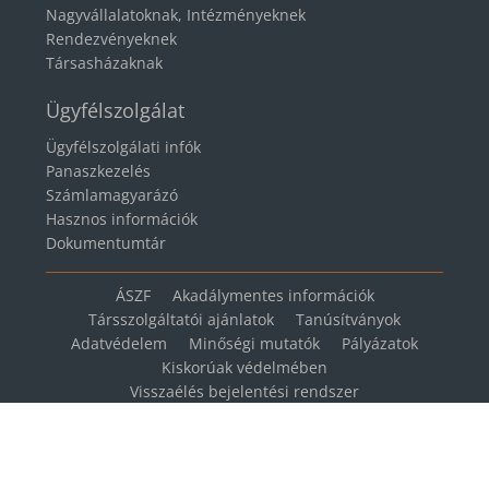
Nagyvállalatoknak, Intézményeknek
Rendezvényeknek
Társasházaknak
Ügyfélszolgálat
Ügyfélszolgálati infók
Panaszkezelés
Számlamagyarázó
Hasznos információk
Dokumentumtár
ÁSZF
Akadálymentes információk
Társszolgáltatói ajánlatok
Tanúsítványok
Adatvédelem
Minőségi mutatók
Pályázatok
Kiskorúak védelmében
Visszaélés bejelentési rendszer
Cookie beállítások módosítása