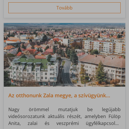
hanem fejlesztési és szolgáltatási bázisként is
fontos pillére a rendszerünknek.
Tovább
Az otthonunk Zala megye, a szívügyünk
Nagykanizsa
Nagy örömmel mutatjuk be legújabb
videósorozatunk aktuális részét, amelyben Fülöp
Anita, zalai és veszprémi ügyfélkapcsolati