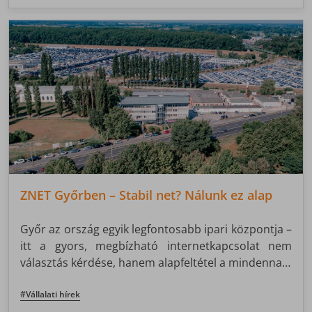
ZNET Győrben – Stabil net? Nálunk ez alap
Győr az ország egyik legfontosabb ipari központja –
itt a gyors, megbízható internetkapcsolat nem
választás kérdése, hanem alapfeltétel a mindennapi
működéshez. Ezért is tölt be kiemelt szerepet a
ZNET hálózatában: nemcsak régiós központként,
#Vállalati hírek