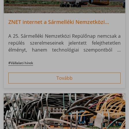
ZNET internet a Sármelléki Nemzetközi
Repülőnapon
A 25. Sármelléki Nemzetközi Repülőnap nemcsak a
repülés szerelmeseinek jelentett felejthetetlen
élményt, hanem technológiai szempontból is
tartogatott kihívásokat. A rendezvény szervezői élő
közvetítést szerettek volna biztosítani a nézők
#Vállalati hírek
számára, így a háttérben stabil és megbízható
internetkapcsolatra volt szükség.
Tovább