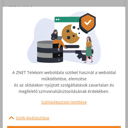
menedzserünk mesél a ZNET történetéről, a
jelenünkről és arról, hogy miért olyan fontos
#Vállalati hírek
számunkra Nagykanizsa.
Tovább
A ZNET Telekom weboldala sütiket használ a weboldal
működtetése, elemzése
és az oldalakon nyújtott szolgáltatások zavartalan és
megfelelő színvonalúbiztosításának érdekében.
Sütitájékoztató letöltése
Új lendülettel Debrecenben
Sütik kiválasztása
Örömmel mutatjuk be Lisztes Mihályt, aki