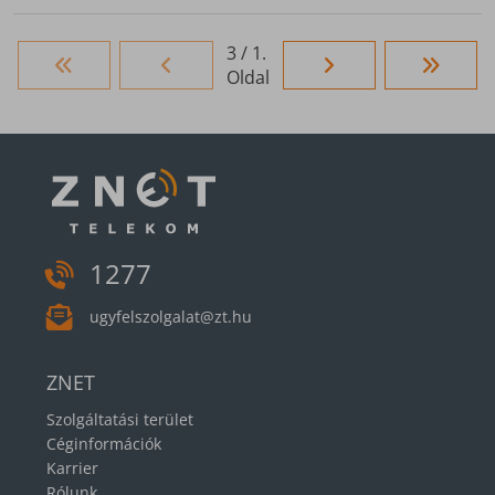
3 / 1.
Oldal
1277
ugyfelszolgalat@zt.hu
ZNET
Szolgáltatási terület
Céginformációk
Karrier
Rólunk