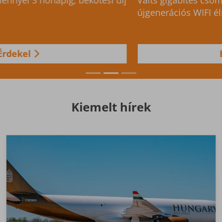
Válts gigabites csomagra, és élvezd az
újgenerációs WIFI élményt!
Érdekel
Kiemelt hírek