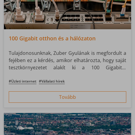
100 Gigabit otthon és a hálózaton
Tulajdonosunknak, Zuber Gyulának is megfordult a
fejében ez a kérdés, amikor elhatározta, hogy saját
tesztkörnyezetet alakít ki a 100 Gigabit/s
kapcsolatok kipróbálására. Számára a távközlés
nemcsak munka, hanem hobbi is – ezért
#Üzleti internet
#Vállalati hírek
személyesen szereti tesztelni a ZNET hálózatába
bekerülő új technológiákat.
Tovább