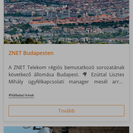
ZNET Budapesten
A ZNET Telekom régiós bemutatkozó sorozatának
következő állomása Budapest. 🎥 Ezúttal Lisztes
Mihály ügyfélkapcsolati manager mesél arról,
hogyan segítjük a fővárosi vállalkozásokat gyors,
megbízható és testreszabott üzleti
#Vállalati hírek
internetszolgáltatásokkal.
Tovább