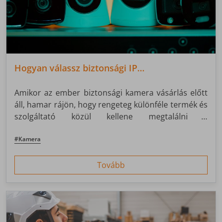
Hogyan válassz biztonsági IP
kamerarendszert?
Amikor az ember biztonsági kamera vásárlás előtt
áll, hamar rájön, hogy rengeteg különféle termék és
szolgáltató közül kellene megtalálni a
legmegfelelőbbet. Ez a megfelelő ismeretek
hiányában szinte lehetetlen feladatnak tűnhet, ám
#Kamera
aggodalomra semmi ok. Cikkünkben igyekeztünk a
lehető legjobban körüljárni a témát, és választ adni
Tovább
minden felmerülő kérdésre.