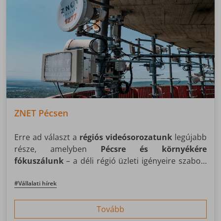
ZNET Pécsen
Erre ad választ a
régiós videósorozatunk
legújabb
része, amelyben
Pécsre és környékére
fókuszálunk
– a déli régió üzleti igényeire szabott
megoldásainkkal.
#Vállalati hírek
Tovább