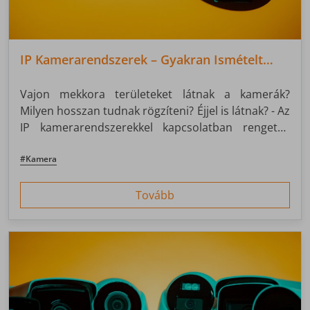
IP Kamerarendszerek – Gyakran Ismételt
Kérdések
Vajon mekkora területeket látnak a kamerák?
Milyen hosszan tudnak rögzíteni? Éjjel is látnak? - Az
IP kamerarendszerekkel kapcsolatban rengeteg
kérdésed felmerülhet, a leggyakoribbakat most egy
cikkben igyekszünk megválaszolni.
#Kamera
Tovább