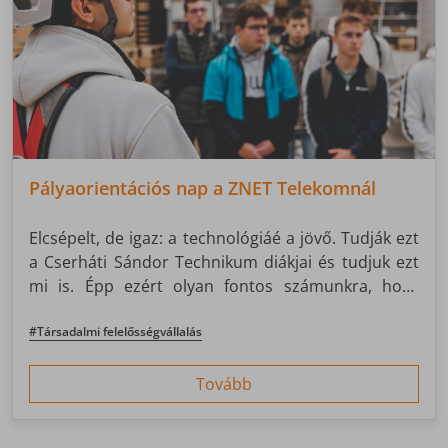
Pályaorientációs nap a ZNET Telekomnál
Elcsépelt, de igaz: a technológiáé a jövő. Tudják ezt
a Cserháti Sándor Technikum diákjai és tudjuk ezt
mi is. Épp ezért olyan fontos számunkra, hogy
segíthessünk a diákoknak a szakmai fejlődésükben,
megmutathassuk nekik, hogy hogyan is működnek
#Társadalmi felelősségvállalás
a tanultak a való életben. A ZNET Telekom így idén
is csatlakozott a Nagykanizsai Szakképzési Centrum
Tovább
Cserháti Sándor Technikum és Kollégium
Pályaorientációs Napjához október 21-én.