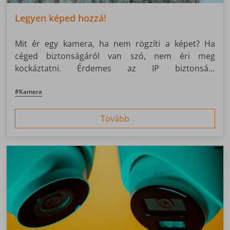
Legyen képed hozzá!
Mit ér egy kamera, ha nem rögzíti a képet? Ha
céged biztonságáról van szó, nem éri meg
kockáztatni. Érdemes az IP biztonsági
kamerarendszer-szolgáltatást profi csapatra bízni,
hogy elkerülhesd a váratlan helyzeteket!
#Kamera
Tovább