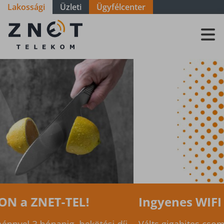
Lakossági
Üzleti
Ügyfélcenter
ZNET
Telekom, a
távközlési
szolgáltató
Ingyenes WIFI 6 router