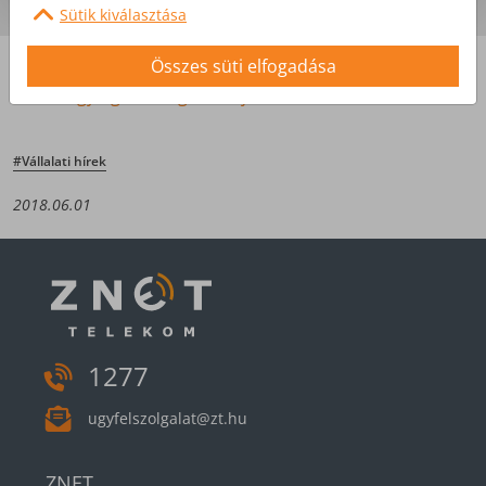
Sütik kiválasztása
Forrás: ZAOL Zalai megyei hírportál 2018. 06. 01. 11:30
Összes süti elfogadása
https://www.zaol.hu/kozelet/helyi-kozelet/atadtak-a-
zala-megye-gazdasagaert-dijakat-2387128/
#Vállalati hírek
2018.06.01
1277
ugyfelszolgalat@zt.hu
ZNET