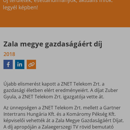
Új területek, esettanulmányok, aktuális infók:
legyél képben!
Zala megye gazdaságáért díj
2018
Újabb elismerést kapott a ZNET Telekom Zrt. a
gazdasági életben elért eredményeiért. A díjat Zuber
Gyula, a ZNET Telekom Zrt. igazgatója vette át.
Az ünnepségen a ZNET Telekom Zrt. mellett a Gartner
Intertrans Hungária Kft. és a Komáromy Pékség Kft.
képviselői vehették át a Zala Megye Gazdaságáért Díjat.
A díj apropóján a Zalaegerszegi TV rövid bemutató