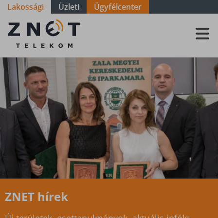
Lakossági
Üzleti
Ügyfélcenter
ZNET
Telekom, a
távközlési
szolgáltató
ZNET hírek