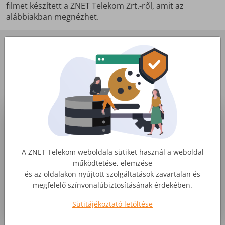
filmet készített a ZNET Telekom Zrt.-ről, amit az
alábbiakban megnézhet.
Ilyenek voltunk 2018-ban
ZNET Telekom
A ZNET Telekom weboldala sütiket használ a weboldal
működtetése, elemzése
és az oldalakon nyújtott szolgáltatások zavartalan és
megfelelő színvonalúbiztosításának érdekében.
Sütitájékoztató letöltése