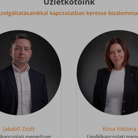
Üzletkötőink
Szolgáltatásainkkal kapcsolatban keresse bizalommal
Jakabfi Zsolt
Kósa Viktória
lkapcsolati menedzser
Ügyfélkapcsolati men