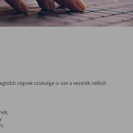
egtöbb cégnek szüksége is van a vezeték nélküli
nek,
y
i,