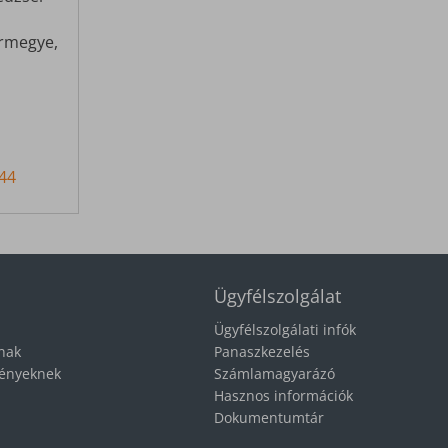
rmegye,
44
Ügyfélszolgálat
Ügyfélszolgálati infók
knak
Panaszkezelés
ményeknek
Számlamagyarázó
Hasznos információk
Dokumentumtár