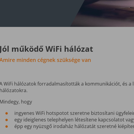
Jól működő WiFi hálózat
Amire minden cégnek szüksége van
A WiFi hálózatok forradalmasították a kommunikációt, és a l
hálózatokra.
Mindegy, hogy
ingyenes WiFi hotspotot
s
zeretne biztosítani ügyfelei
egy ideiglenes telephelyen létesítene kapcsolatot vag
épp egy nyüzsgő irodaház hálózatát szeretné kiépíten