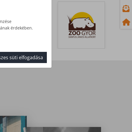
emzése
ásának érdekében.
zes süti elfogadása