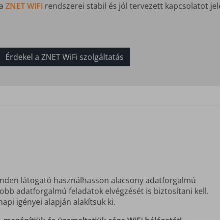
a
ZNET WiFi
rendszerei stabil és jól tervezett kapcsolatot je
Érdekel a ZNET WiFi szolgáltatás
inden látogató használhasson alacsony adatforgalmú
bb adatforgalmú feladatok elvégzését is biztosítani kell.
api igényei alapján alakítsuk ki.