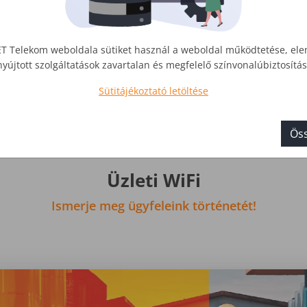
T Telekom weboldala sütiket használ a weboldal működtetése, el
nyújtott szolgáltatások zavartalan és megfelelő színvonalúbiztosít
Sütitájékoztató letöltése
Öss
Üzleti WiFi
Ismerje meg ügyfeleink történetét!