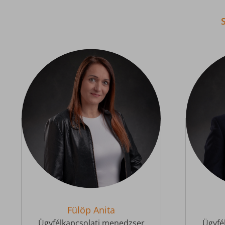
Fülöp Anita
Ügyfélkapcsolati menedzser
Ügyfé