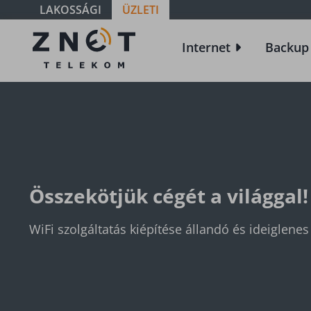
LAKOSSÁGI
ÜZLETI
WiFi
Internet
Backup
Összekötjük cégét a világgal!
WiFi szolgáltatás kiépítése állandó és ideiglenes