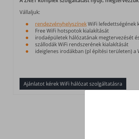
A ZNET komplex szolgáltatást nyújt: megtervezzük,
Vállaljuk:
rendezvényhelyszínek
WiFi lefedettségének k
Free WiFi hotspotok kialakítását
irodaépületek hálózatának megtervezését és
szállodák WiFi rendszerének kialakítását
ideiglenes irodákban (pl építési területen) a 
Ajánlatot kérek WiFi hálózat szolgáltatásra