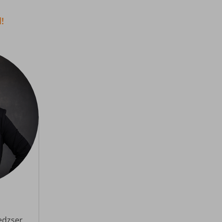
!
edzser