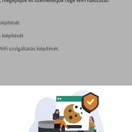
 megépítjük és üzemeltetjük cége WiFi hálózatát!
iépítését
 kiépítését
WiFi szolgáltatás kiépítését.
Partnereink
Akik már a ZNET-et választották