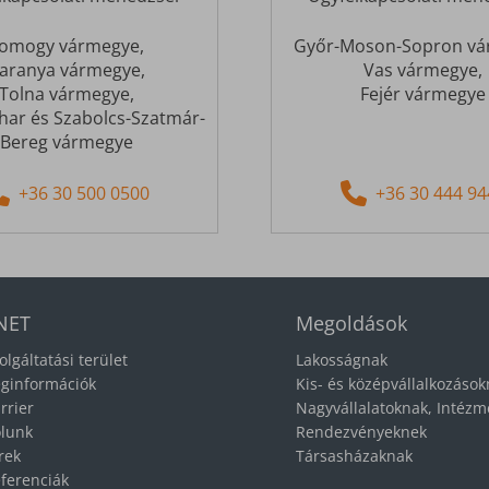
omogy vármegye,
Győr-Moson-Sopron vá
aranya vármegye,
Vas vármegye,
Tolna vármegye,
Fejér vármegye
har és Szabolcs-Szatmár-
Bereg vármegye
+36 30 500 0500
+36 30 444 94
NET
Megoldások
olgáltatási terület
Lakosságnak
ginformációk
Kis- és középvállalkozáso
rrier
Nagyvállalatoknak, Intéz
lunk
Rendezvényeknek
rek
Társasházaknak
ferenciák