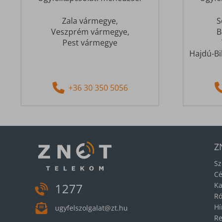
Zala vármegye,
S
Veszprém vármegye,
B
Pest vármegye
Hajdú-Bi
+36 30 350 5056
Z
Sz
Cé
1277
Ka
Ró
Hí
ugyfelszolgalat@zt.hu
Re