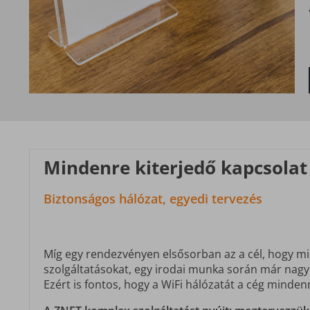
Mindenre kiterjedő kapcsolat
Biztonságos hálózat, egyedi tervezés
Míg egy rendezvényen elsősorban az a cél, hogy m
szolgáltatásokat, egy irodai munka során már nagyo
Ezért is fontos, hogy a WiFi hálózatát a cég mindenn