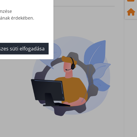
emzése
ásának érdekében.
k
zes süti elfogadása
ációjáról