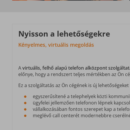
Nyisson a lehetőségekre
Kényelmes, virtuális megoldás
A
virtuális, felhő alapú telefon alközpont szolgálta
előnye, hogy a rendszert teljes mértékben az Ön cé
Ez a szolgáltatás az Ön cégének is új lehetőségeket 
egyszerűsítené a telephelyek közti kommuni
ügyfelei jellemzően telefonon lépnek kapcsol
vállalkozásában fontos szerepet kap a tele
meglévő call centerét modernebbre cseréln