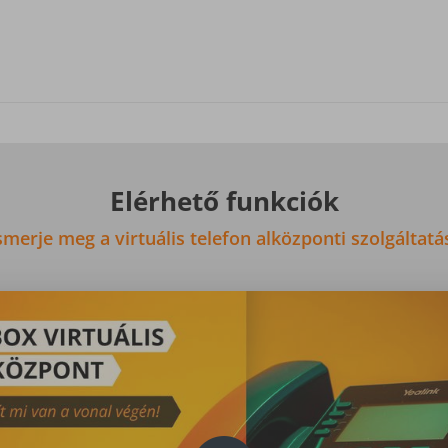
Elérhető funkciók
smerje meg a virtuális telefon alközponti szolgáltatá