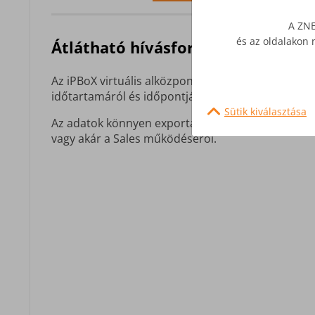
A ZNE
és az oldalakon 
Átlátható hívásforgalom, segítség
Az iPBoX virtuális alközpont egy részletes irányító
időtartamáról és időpontjáról, a hívás fogadójáról
Sütik kiválasztása
Az adatok könnyen exportálhatók, így segítségükk
vagy akár a Sales működéséről.