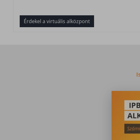
Érdekel a virtuális alközpont
I