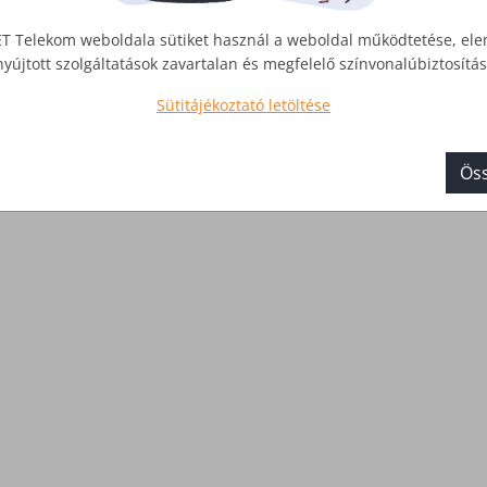
T Telekom weboldala sütiket használ a weboldal működtetése, el
nyújtott szolgáltatások zavartalan és megfelelő színvonalúbiztosít
 a döntéshozatalban!
Sütitájékoztató letöltése
pulttal is rendelkezik, ami pontos adatokkal szolgál a híváso
 és számtalan egyéb jellemzőről is.
Öss
el részletes képet kaphat a vállalkozása telefonos kommunik