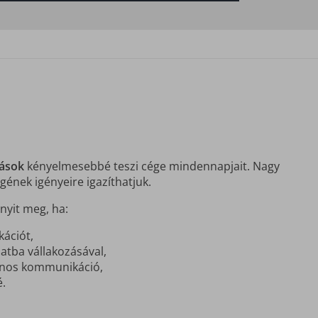
tások
kényelmesebbé teszi cége mindennapjait. Nagy
gének igényeire igazíthatjuk.
nyit meg, ha:
kációt,
atba vállakozásával,
fonos kommunikáció,
é.