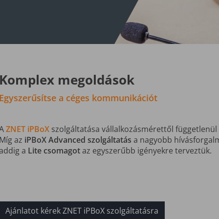
Komplex megoldások
Egyszerűsítse a céges kommunikációt
A
ZNET iPBoX
szolgáltatása vállalkozásmérettől függetlenül
Míg az
iPBoX Advanced szolgáltatás
a nagyobb hívásforgalma
addig a
Lite csomagot
az egyszerűbb igényekre terveztük.
Ajánlatot kérek ZNET iPBoX szolgáltatásra