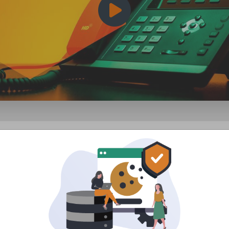
Segítünk dönteni
Ismerje meg telefonszolgáltatásunkat!
2. Automatizált funkciók