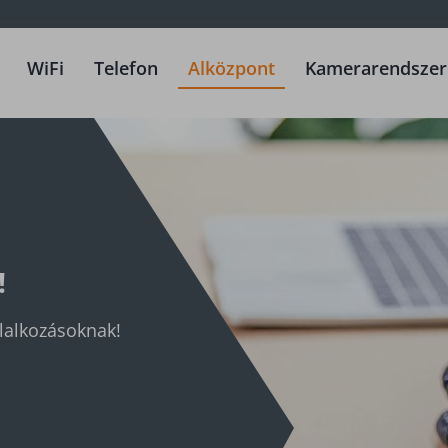
WiFi
Telefon
Alközpont
Kamerarendszer
!
llalkozásoknak!